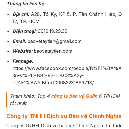
Thông tin liên hệ:
Địa chỉ:
A28, Tô Ký, KP 5, P. Tân Chánh Hiệp, Q.
12, TP. HCM
Điện thoại:
0919.19.29.39
Email:
baovetaytien@gmail.com
Website:
baovetaytien.com
Fanpage:
https://www.facebook.com/people/B%E1%BA%A
3o-V%E1%BB%87-T%C3%A2y-
Ti%E1%BA%BFn/100083231899718/
Tham khảo: Top 4
công ty bảo vệ Quận 6
TPHCM
tốt nhất
Công ty TNHH Dịch vụ Bảo vệ Chính Nghĩa
Công ty TNHH Dịch vụ bảo vệ Chính Nghĩa đã được