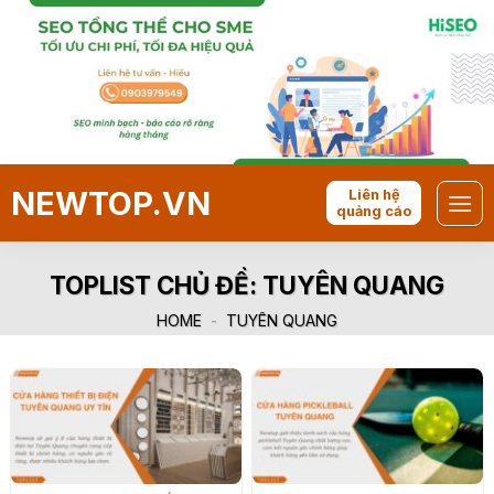
Skip
to
content
NEWTOP.VN
Liên hệ
quảng cáo
TOPLIST CHỦ ĐỀ:
TUYÊN QUANG
HOME
-
TUYÊN QUANG