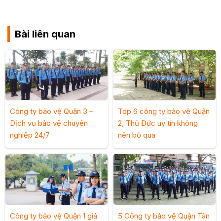
Bài liên quan
Công ty bảo vệ Quận 3 –
Top 6 công ty bảo vệ Quận
Dịch vụ bảo vệ chuyên
2, Thủ Đức uy tín không
nghiệp 24/7
nên bỏ qua
Công ty bảo vệ Quận 1 giá
5 Công ty bảo vệ Quận Tân