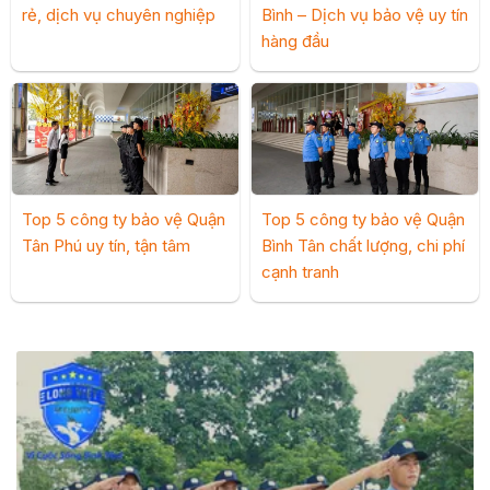
rẻ, dịch vụ chuyên nghiệp
Bình – Dịch vụ bảo vệ uy tín
hàng đầu
Top 5 công ty bảo vệ Quận
Top 5 công ty bảo vệ Quận
Tân Phú uy tín, tận tâm
Bình Tân chất lượng, chi phí
cạnh tranh