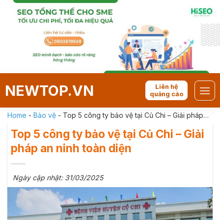
Skip
to
content
NEWTOP.VN
Liên hệ
quảng cáo
Home
-
Bảo vệ
-
Top 5 công ty bảo vệ tại Củ Chi – Giải pháp
an ninh toàn diện
Top 5 công ty bảo vệ tại Củ Chi – Giải
pháp an ninh toàn diện
Ngày cập nhật: 31/03/2025