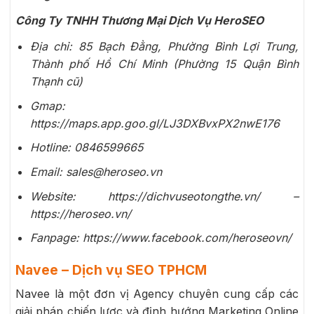
Công Ty TNHH Thương Mại Dịch Vụ HeroSEO
Địa chỉ: 85 Bạch Đằng, Phường Bình Lợi Trung,
Thành phố Hồ Chí Minh (Phường 15 Quận Bình
Thạnh cũ)
Gmap:
https://maps.app.goo.gl/LJ3DXBvxPX2nwE176
Hotline: 0846599665
Email: sales@heroseo.vn
Website: https://dichvuseotongthe.vn/ –
https://heroseo.vn/
Fanpage: https://www.facebook.com/heroseovn/
Navee – Dịch vụ SEO TPHCM
Navee là một đơn vị Agency chuyên cung cấp các
giải pháp chiến lược và định hướng Marketing Online