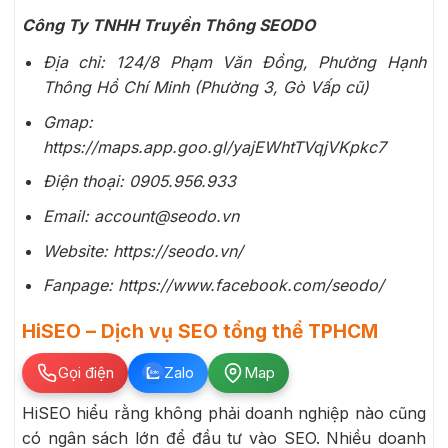
Công Ty TNHH Truyền Thông SEODO
Địa chỉ: 124/8 Phạm Văn Đồng, Phường Hạnh
Thông Hồ Chí Minh (Phường 3, Gò Vấp cũ)
Gmap:
https://maps.app.goo.gl/yajEWhtTVqjVKpkc7
Điện thoại: 0905.956.933
Email: account@seodo.vn
Website: https://seodo.vn/
Fanpage: https://www.facebook.com/seodo/
HiSEO – Dịch vụ SEO tổng thể TPHCM
Gọi điện
Zalo
Map
HiSEO hiểu rằng không phải doanh nghiệp nào cũng
có ngân sách lớn để đầu tư vào SEO. Nhiều doanh