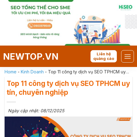
Skip
to
content
NEWTOP.VN
Liên hệ
quảng cáo
Home
-
Kinh Doanh
-
Top 11 công ty dịch vụ SEO TPHCM uy
tín, chuyên nghiệp
Top 11 công ty dịch vụ SEO TPHCM uy
tín, chuyên nghiệp
Ngày cập nhật: 08/12/2025