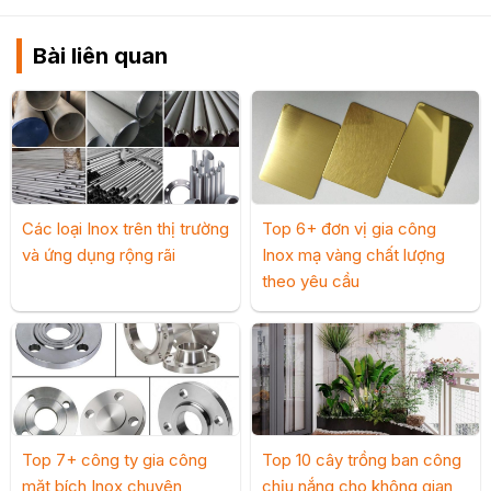
Bài liên quan
Các loại Inox trên thị trường
Top 6+ đơn vị gia công
và ứng dụng rộng rãi
Inox mạ vàng chất lượng
theo yêu cầu
Top 7+ công ty gia công
Top 10 cây trồng ban công
mặt bích Inox chuyên
chịu nắng cho không gian