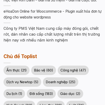
Học viện Kim Danh - Giải mã Sứ mệnh - Giải mã Cuộc đời.
eHoaDon Online for Woocommerce - Plugin xuất hóa đơn tự
động cho website wordpress
Công ty PMS Việt Nam cung cấp máy đóng gói, chiết
rót, dán nhãn cao cấp chất lượng nhất trên thị trường
hiện nay với nhiều năm kinh nghiệm
Chủ đề Toplist
Ẩm thực (21)
Bảo vệ (60)
Công nghệ (47)
Dịch vụ Newtop (5)
Doanh nghiệp (25)
Du lịch (1)
Đời sống (183)
Giáo dục (2)