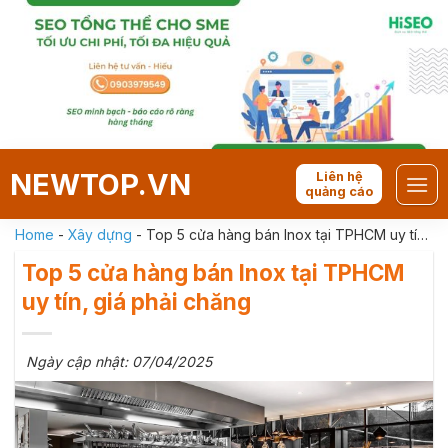
Skip
to
content
NEWTOP.VN
Liên hệ
quảng cáo
Home
-
Xây dựng
-
Top 5 cửa hàng bán Inox tại TPHCM uy tín,
giá phải chăng
Top 5 cửa hàng bán Inox tại TPHCM
uy tín, giá phải chăng
Ngày cập nhật: 07/04/2025