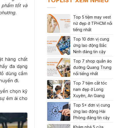
TOPLIST XEM NHIỀU
 phẩm tốt và
 phương.
Top 5 tiệm may vest
nữ đẹp ở TPHCM nổi
tiếng nhất
Top 10 đơn vị cung
ứng lao động Bắc
Ninh đáng tin cậy
ặt hàng chất
Top 7 shop quần áo
thấy đa dạng
đường Quang Trung
 đồ dùng cắm
nổi tiếng nhất
huyến đi.
Top 7 tiệm cắt tóc
nam đẹp ở Long
uyển chọn kỹ
Xuyên, An Giang
sự êm ái cho
Top 5+ đơn vị cung
ứng lao động Hải
Phòng đáng tin cậy
Khám phá 5 cửa