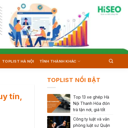
TOPLIST HÀ NỘI
TỈNH THÀNH KHÁC
TOPLIST NỔI BẬT
y tín,
Top 13 xe ghép Hà
Nội Thanh Hóa đón
trả tận nơi, giá tốt
Công ty luật và văn
phòng luật sư Quận