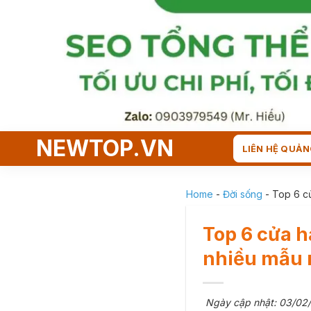
Skip
to
content
NEWTOP.VN
LIÊN HỆ QUẢN
Home
-
Đời sống
-
Top 6 c
Top 6 cửa 
nhiều mẫu
Ngày cập nhật: 03/02