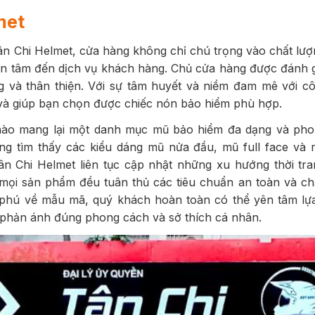
met
ân Chi Helmet, cửa hàng không chỉ chú trọng vào chất lư
an tâm đến dịch vụ khách hàng. Chủ cửa hàng được đánh g
ng và thân thiện. Với sự tâm huyết và niềm đam mê với cô
 và giúp bạn chọn được chiếc nón bảo hiểm phù hợp.
hào mang lại một danh mục mũ bảo hiểm đa dạng và ph
ng tìm thấy các kiểu dáng mũ nửa đầu, mũ full face và
ân Chi Helmet liên tục cập nhật những xu hướng thời tra
mọi sản phẩm đều tuân thủ các tiêu chuẩn an toàn và ch
 phú về mẫu mã, quý khách hoàn toàn có thể yên tâm lự
 phản ánh đúng phong cách và sở thích cá nhân.