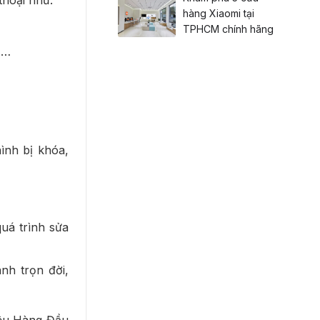
thoại như:
hàng Xiaomi tại
TPHCM chính hãng
,…
hình bị khóa,
uá trình sửa
nh trọn đời,