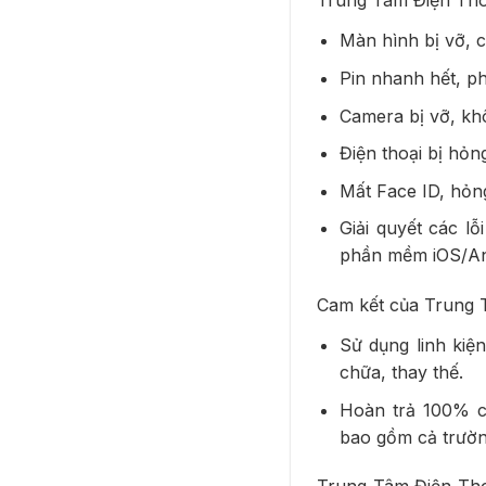
Trung Tâm Điện Thoạ
Màn hình bị vỡ, 
Pin nhanh hết, p
Camera bị vỡ, kh
Điện thoại bị hỏn
Mất Face ID, hỏn
Giải quyết các l
phần mềm iOS/And
Cam kết của Trung 
Sử dụng linh kiệ
chữa, thay thế.
Hoàn trả 100% c
bao gồm cả trườn