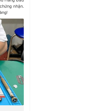
iệu Hàng Đầu
 chứng nhận.
àng!