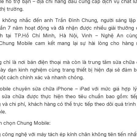
e hỗ trợ bạn – địa chỉ hàng đầu cung cấp dịch vụ chất l
thị trường.
ể không nhắc đến anh Trần Đình Chung, người sáng lập
gần 7 năm hoạt động và đã nhận được nhiều giải thưởng d
nh tại TP.Hồ Chí Minh, Hà Nội, Vinh – Nghệ An cùn
 Chung Mobile cam kết mang lại sự hài lòng cho hàng 
chỉ là nơi bán điện thoại mà còn là trung tâm sửa chữa đ
ày dạn kinh nghiệm cùng trang thiết bị hiện đại sẽ đảm 
một cách chính xác và nhanh chóng.
ile chuyên sửa chữa iPhone – iPad với mức giá hợp l
nh sửa chữa được thực hiện theo tiêu chuẩn bao gồm: ti
 và chi phí, khách hàng có thể trực tiếp theo dõi quá trình 
le.
n chọn Chung Mobile:
 công nghệ với máy tách ép kính chân không tiên tiến nhất