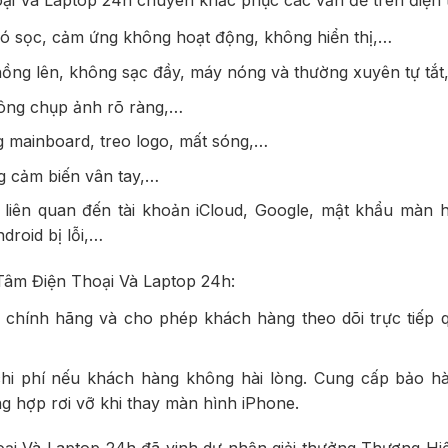
i Và Laptop 24h chuyên khắc phục các vấn đề trên điện 
có sọc, cảm ứng không hoạt động, không hiển thị,…
hồng lên, không sạc đầy, máy nóng và thường xuyên tự tắt
ông chụp ảnh rõ ràng,…
g mainboard, treo logo, mất sóng,…
g cảm biến vân tay,…
ỗi liên quan đến tài khoản iCloud, Google, mật khẩu màn 
roid bị lỗi,…
Tâm Điện Thoại Và Laptop 24h:
n chính hãng và cho phép khách hàng theo dõi trực tiếp q
hi phí nếu khách hàng không hài lòng. Cung cấp bảo hà
g hợp rơi vỡ khi thay màn hình iPhone.