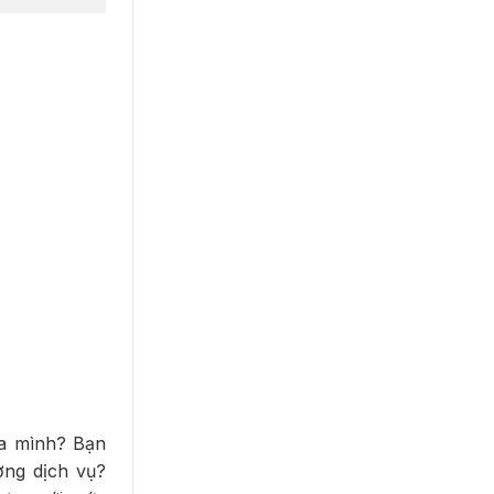
ủa mình? Bạn
ợng dịch vụ?