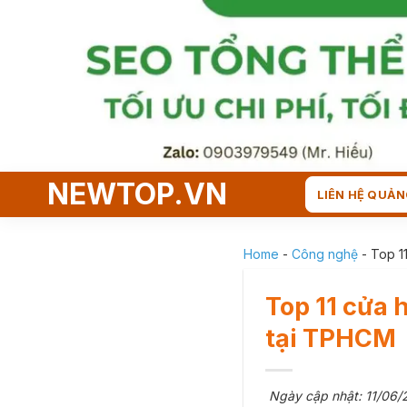
Skip
to
content
NEWTOP.VN
LIÊN HỆ QUẢN
Home
-
Công nghệ
-
Top 1
Top 11 cửa 
tại TPHCM
Ngày cập nhật: 11/06/