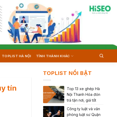
TOPLIST HÀ NỘI
TỈNH THÀNH KHÁC
TOPLIST NỔI BẬT
y tín
Top 13 xe ghép Hà
Nội Thanh Hóa đón
trả tận nơi, giá tốt
Công ty luật và văn
phòng luật sư Quận