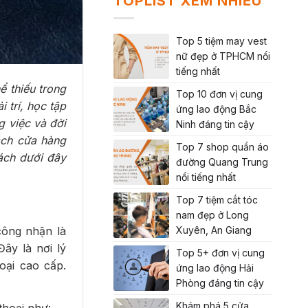
TOPLIST XEM NHIỀU
Top 5 tiệm may vest
nữ đẹp ở TPHCM nổi
tiếng nhất
ể thiếu trong
Top 10 đơn vị cung
 trí, học tập
ứng lao động Bắc
g việc và đời
Ninh đáng tin cậy
ách cửa hàng
Top 7 shop quần áo
ách dưới đây
đường Quang Trung
nổi tiếng nhất
Top 7 tiệm cắt tóc
nam đẹp ở Long
Xuyên, An Giang
công nhận là
ây là nơi lý
Top 5+ đơn vị cung
oại cao cấp.
ứng lao động Hải
Phòng đáng tin cậy
Khám phá 5 cửa