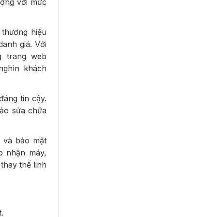
ượng với mức
 thương hiệu
anh giá. Với
g trang web
nghìn khách
áng tin cậy.
bảo sửa chữa
ý và bảo mật
ếp nhận máy,
thay thế linh
.