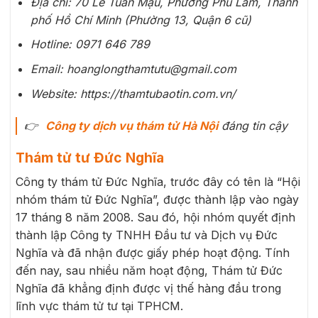
Địa chỉ: 70 Lê Tuấn Mậu, Phường Phú Lâm, Thành
phố Hồ Chí Minh (Phường 13, Quận 6 cũ)
Hotline: 0971 646 789
Email: hoanglongthamtutu@gmail.com
Website: https://thamtubaotin.com.vn/
👉
C
ông ty dịch vụ thám tử Hà Nội
đáng tin cậy
Thám tử tư Đức Nghĩa
Công ty thám tử Đức Nghĩa, trước đây có tên là “Hội
nhóm thám tử Đức Nghĩa”, được thành lập vào ngày
17 tháng 8 năm 2008. Sau đó, hội nhóm quyết định
thành lập Công ty TNHH Đầu tư và Dịch vụ Đức
Nghĩa và đã nhận được giấy phép hoạt động. Tính
đến nay, sau nhiều năm hoạt động, Thám tử Đức
Nghĩa đã khẳng định được vị thế hàng đầu trong
lĩnh vực thám tử tư tại TPHCM.