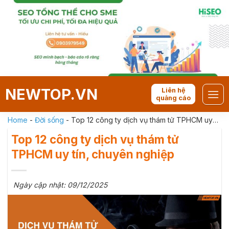
Skip
to
content
NEWTOP.VN
Liên hệ
quảng cáo
Home
-
Đời sống
-
Top 12 công ty dịch vụ thám tử TPHCM uy
tín, chuyên nghiệp
Top 12 công ty dịch vụ thám tử
TPHCM uy tín, chuyên nghiệp
Ngày cập nhật: 09/12/2025