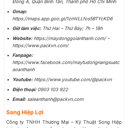
Đông A, Quận Bình Tân, Thành phố Hồ Chí Minh
Gmap:
https://maps.app.goo.gl/1zmVLLfos5BTYcKD6
Giờ làm việc:
Thứ Hai – Thứ Bảy; 7h – 18h
Website:
https://maydonggoianthanh.com/ –
https://www.packvn.com/
Fanpage:
https://www.facebook.com/maytudongnangsuatc
aoanthanh
Youtube:
https://www.youtube.com/@packvn
Điện thoại:
0903 103 922
Email:
saleanthanh@packvn.com
Song Hiệp Lợi
Công ty TNHH Thương Mại – Kỹ Thuật Song Hiệp