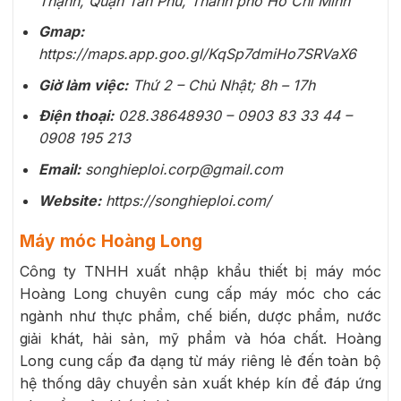
Thạnh, Quận Tân Phú, Thành phố Hồ Chí Minh
Gmap:
https://maps.app.goo.gl/KqSp7dmiHo7SRVaX6
Giờ làm việc:
Thứ 2 – Chủ Nhật; 8h – 17h
Điện thoại:
028.38648930 – 0903 83 33 44 –
0908 195 213
Email:
songhieploi.corp@gmail.com
Website:
https://songhieploi.com/
Máy móc Hoàng Long
Công ty TNHH xuất nhập khẩu thiết bị máy móc
Hoàng Long chuyên cung cấp máy móc cho các
ngành như thực phẩm, chế biến, dược phẩm, nước
giải khát, hải sản, mỹ phẩm và hóa chất. Hoàng
Long cung cấp đa dạng từ máy riêng lẻ đến toàn bộ
hệ thống dây chuyền sản xuất khép kín để đáp ứng