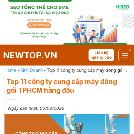
Skip
to
content
NEWTOP.VN
Liên hệ
quảng cáo
Home
-
Kinh Doanh
-
Top 11 công ty cung cấp máy đóng gói
TPHCM hàng đầu
Top 11 công ty cung cấp máy đóng
gói TPHCM hàng đầu
Ngày cập nhật: 06/08/2026