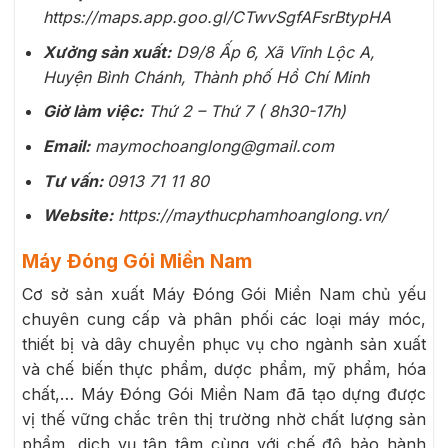
https://maps.app.goo.gl/CTwvSgfAFsrBtypHA
Xưởng sản xuất:
D9/8 Ấp 6, Xã Vĩnh Lộc A,
Huyện Bình Chánh, Thành phố Hồ Chí Minh
Giờ làm việc:
Thứ 2 – Thứ 7 ( 8h30-17h)
Email:
maymochoanglong@gmail.com
Tư vấn:
0913 71 11 80
Website:
https://maythucphamhoanglong.vn/
Máy Đóng Gói Miền Nam
Cơ sở sản xuất Máy Đóng Gói Miền Nam chủ yếu
chuyên cung cấp và phân phối các loại máy móc,
thiết bị và dây chuyền phục vụ cho ngành sản xuất
và chế biến thực phẩm, dược phẩm, mỹ phẩm, hóa
chất,… Máy Đóng Gói Miền Nam đã tạo dựng được
vị thế vững chắc trên thị trường nhờ chất lượng sản
phẩm, dịch vụ tận tâm cùng với chế độ bảo hành