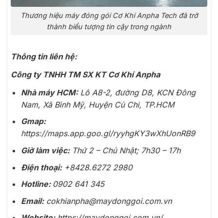
Thương hiệu máy đóng gói Cơ Khí Anpha Tech đã trở
thành biểu tượng tin cậy trong ngành
Thông tin liên hệ:
Công ty TNHH TM SX KT Cơ Khí Anpha
Nhà máy HCM:
Lô A8-2, đường D8, KCN Đông
Nam, Xã Bình Mỹ, Huyện Củ Chi, TP.HCM
Gmap:
https://maps.app.goo.gl/ryyhgKY3wXhUonRB9
Giờ làm việc:
Thứ 2 – Chủ Nhật; 7h30 – 17h
Điện thoại:
+8428.6272 2980
Hotline:
0902 641 345
Email:
cokhianpha@maydonggoi.com.vn
Website:
https://maydonggoi.com.vn/