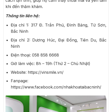
cách tận tình, giúp họ cảm thấy thoải mái và yên tâm
khi đến thăm khám.
Thông tin liên hệ:
Địa chỉ 1: 317 Đ. Trần Phú, Đình Bảng, Từ Sơn,
Bắc Ninh
Địa chỉ 2: Dương Húc, Đại Đồng, Tiên Du, Bắc
Ninh
Điện thoại: 058 858 6668
Giờ làm việc: 8h – 19h (Thứ 2 – Chủ Nhật)
Website: https://vinsmile.vn/
Fanpage:
https://www.facebook.com/nhakhoataibacninh/