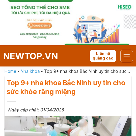
Skip
to
content
NEWTOP.VN
Liên hệ
quảng cáo
Home
-
Nha khoa
-
Top 9+ nha khoa Bắc Ninh uy tín cho sức
khỏe răng miệng
Top 9+ nha khoa Bắc Ninh uy tín cho
sức khỏe răng miệng
Ngày cập nhật: 01/04/2025