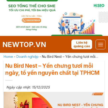
Skip
to
content
NEWTOP.VN
Liên hệ
quảng cáo
Home
-
Doanh nghiệp
-
Nu Bird Nest – Yến chưng tươi mỗi
ngày, tổ yến nguyên chất tại TPHCM
Nu Bird Nest – Yến chưng tươi mỗi
ngày, tổ yến nguyên chất tại TPHCM
Ngày cập nhật: 15/12/2025