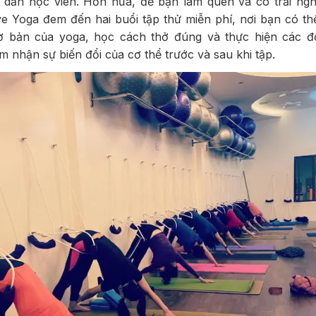
 dẫn học viên. Hơn nữa, để bạn làm quen và có trải ngh
ve Yoga đem đến hai buổi tập thử miễn phí, nơi bạn có th
 bản của yoga, học cách thở đúng và thực hiện các đ
 nhận sự biến đổi của cơ thể trước và sau khi tập.