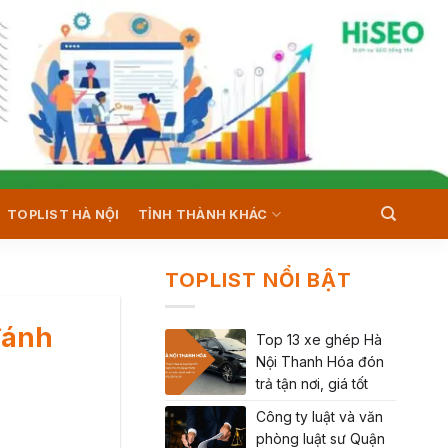
TOPLIST HÀ NỘI
TỈNH THÀNH KHÁC
TOPLIST NỔI BẬT
đánh
Top 13 xe ghép Hà
Nội Thanh Hóa đón
trả tận nơi, giá tốt
Công ty luật và văn
phòng luật sư Quận