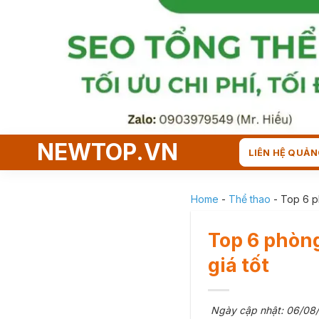
Skip
to
content
NEWTOP.VN
LIÊN HỆ QUẢN
Home
-
Thể thao
-
Top 6 p
Top 6 phòng
giá tốt
Ngày cập nhật: 06/08