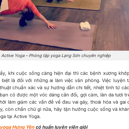
Active Yoga – Phòng tập yoga Lạng Sơn chuyên nghiệp
ấy, khi cuộc sống càng hiện đại thì các bệnh xương khớ
 biệt là đối với những ai làm việc văn phòng. Việc luyện
thuật chuẩn xác và sự hướng dẫn chi tiết, nhiệt tình từ các 
 bạn có được một vóc dáng cân đối, gợi cảm, làn da tươi t
thời làm giảm các vấn đề về đau vai gáy, thoái hóa và gai
vậy, còn chần chừ gì nữa, hãy tận hưởng cuộc sống và kh
oga tại Active Yoga.
 yoga Hưng Yên
có huấn luyện viên giỏi