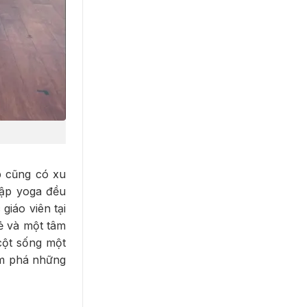
p cũng có xu
 tập yoga đều
giáo viên tại
rẻ và một tâm
 cột sống một
ám phá những