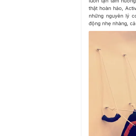
luôn tận tâm hướng
thật hoàn hảo, Acti
những nguyên lý cơ
động nhẹ nhàng, cảm