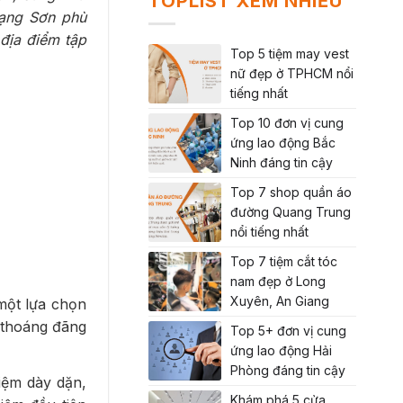
TOPLIST XEM NHIỀU
Lạng Sơn phù
 địa điểm tập
Top 5 tiệm may vest
nữ đẹp ở TPHCM nổi
tiếng nhất
Top 10 đơn vị cung
ứng lao động Bắc
Ninh đáng tin cậy
Top 7 shop quần áo
đường Quang Trung
nổi tiếng nhất
Top 7 tiệm cắt tóc
nam đẹp ở Long
Xuyên, An Giang
một lựa chọn
ế thoáng đãng
Top 5+ đơn vị cung
ứng lao động Hải
Phòng đáng tin cậy
iệm dày dặn,
Khám phá 5 cửa