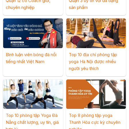
Quận 12 có Coach giỏi,
Quận 3 uy tín với đa dạng
chuyên nghiệp
sản phẩm
Bình luận viên bóng đá nổi
Top 10 địa chỉ phòng tập
tiếng nhất Việt Nam
yoga Hà Nội được nhiều
người yêu thích
Top 10 phòng tập Yoga Đà
Top 8 phòng tập yoga
Nẵng chất lượng, uy tín, giá
Thanh Hóa cực kỳ chuyên