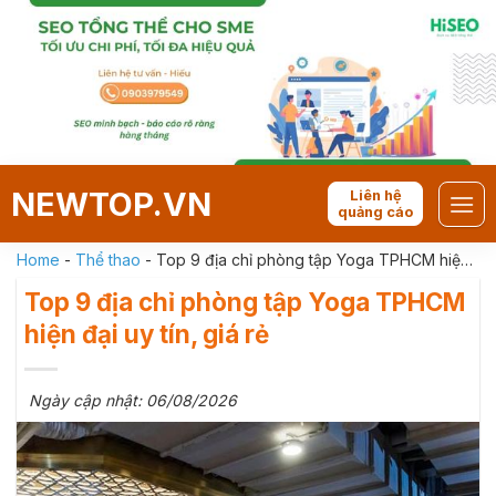
Skip
to
content
NEWTOP.VN
Liên hệ
quảng cáo
Home
-
Thể thao
-
Top 9 địa chỉ phòng tập Yoga TPHCM hiện
đại uy tín, giá rẻ
Top 9 địa chỉ phòng tập Yoga TPHCM
hiện đại uy tín, giá rẻ
Ngày cập nhật: 06/08/2026