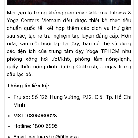
Mọi yếu tố trong không gian của California Fitness &
Yoga Centers Vietnam đều được thiết kế theo tiêu
chuẩn quốc tế, kết hợp thêm các dịch vụ thư giãn
sâu sắc, tạo ra trải nghiệm tập luyện đẳng cấp. Hơn
nữa, sau mỗi buổi tập tại đây, bạn có thể sử dụng
các tiện ích của trung tâm dạy Yoga TPHCM như
phòng xông hơi ướt/khô, phòng tắm nóng/lạnh,
quầy thức uống dinh dưỡng Califresh,… ngay trong
câu lạc bộ.
Thông tin liên hệ:
Trụ sở: Số 126 Hùng Vương, P.12, Q.5, Tp. Hồ Chí
Minh
MST: 0305060028
Hotline: 1800 6995
Email: partnership@fitlg.asia