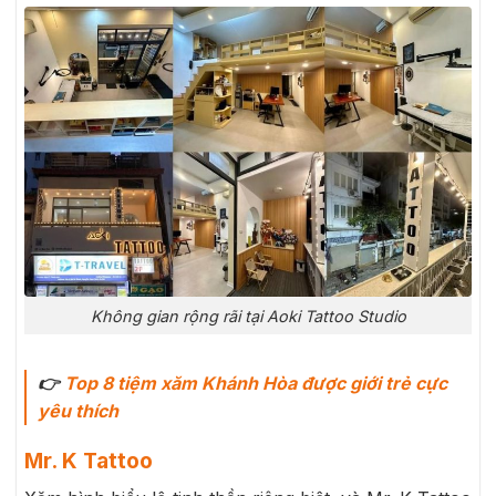
Không gian rộng rãi tại Aoki Tattoo Studio
👉
Top 8 tiệm xăm Khánh Hòa được giới trẻ cực
yêu thích
Mr. K Tattoo