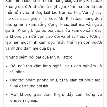
Xăm hình biểu lộ tinh thần riêng biệt, và Mr. K Tattoo
không chỉ đơn thuần là một tiệm xăm mà còn là nơi
thổi hồn vào những kiệt tác trên da thịt. Với sự say
mê của các nghệ sĩ tài hoa, Mr. K Tattoo mang đến
những hình xăm sống động, khác biệt mà vẫn giàu
giá trị. Không bị gò bó bởi các mẫu xăm có sẵn, đây
là không gian để bạn trao đổi và phác thảo ý tưởng,
tạo nên một hình xăm độc nhất, thể hiện con người
và những đam mê của bạn.
Những điểm nổi bật của Mr. K Tattoo:
Đội ngũ thợ xăm lành nghề, giàu kinh nghiệm và
tài năng.
Các tác phẩm phong phú, từ tối giản tới phức tạp,
tỉ mỉ đến từng chi tiết.
Một không gian thân thiện, đầy cảm hứng và
chuyên nghiệp.