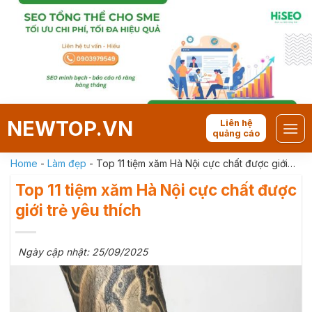
Skip
to
content
NEWTOP.VN
Liên hệ
quảng cáo
Home
-
Làm đẹp
-
Top 11 tiệm xăm Hà Nội cực chất được giới
trẻ yêu thích
Top 11 tiệm xăm Hà Nội cực chất được
giới trẻ yêu thích
Ngày cập nhật: 25/09/2025