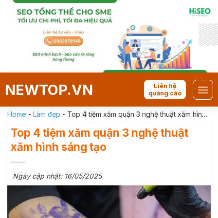
Skip
to
content
NEWTOP.VN
Liên hệ
quảng cáo
Home
-
Làm đẹp
-
Top 4 tiệm xăm quận 3 nghệ thuật xăm hình
sáng tạo
Top 4 tiệm xăm quận 3 nghệ thuật
xăm hình sáng tạo
Ngày cập nhật: 16/05/2025