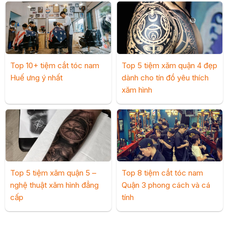
Top 10+ tiệm cắt tóc nam
Top 5 tiệm xăm quận 4 đẹp
Huế ưng ý nhất
dành cho tín đồ yêu thích
xăm hình
Top 5 tiệm xăm quận 5 –
Top 8 tiệm cắt tóc nam
nghệ thuật xăm hình đẳng
Quận 3 phong cách và cá
cấp
tính