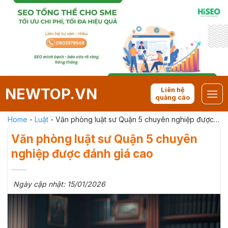
Skip
to
content
NEWTOP.VN
Liên hệ
quảng cáo
Home
-
Luật
-
Văn phòng luật sư Quận 5 chuyên nghiệp được
đánh giá cao
Văn phòng luật sư Quận 5 chuyên
nghiệp được đánh giá cao
Ngày cập nhật: 15/01/2026