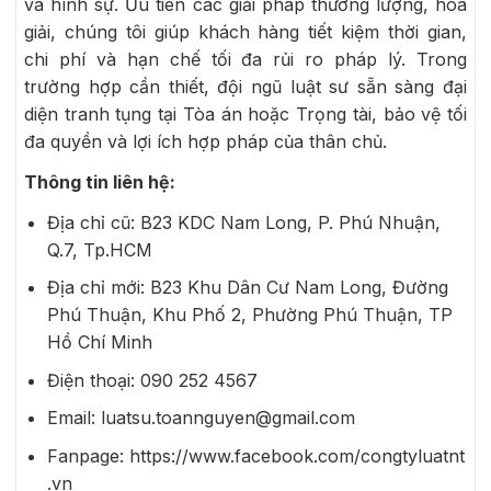
và hình sự. Ưu tiên các giải pháp thương lượng, hòa
giải, chúng tôi giúp khách hàng tiết kiệm thời gian,
chi phí và hạn chế tối đa rủi ro pháp lý. Trong
trường hợp cần thiết, đội ngũ luật sư sẵn sàng đại
diện tranh tụng tại Tòa án hoặc Trọng tài, bảo vệ tối
đa quyền và lợi ích hợp pháp của thân chủ.
Thông tin liên hệ:
Địa chỉ cũ: B23 KDC Nam Long, P. Phú Nhuận,
Q.7, Tp.HCM
Địa chỉ mới: B23 Khu Dân Cư Nam Long, Đường
Phú Thuận, Khu Phố 2, Phường Phú Thuận, TP
Hồ Chí Minh
Điện thoại: 090 252 4567
Email: luatsu.toannguyen@gmail.com
Fanpage: https://www.facebook.com/congtyluatnt
.vn