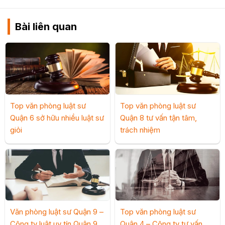
Bài liên quan
Top văn phòng luật sư
Top văn phòng luật sư
Quận 6 sở hữu nhiều luật sư
Quận 8 tư vấn tận tâm,
giỏi
trách nhiệm
Văn phòng luật sư Quận 9 –
Top văn phòng luật sư
Công ty luật uy tín Quận 9
Quận 4 – Công ty tư vấn