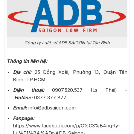
Công ty Luật sư ADB SAIGON tại Tân Bình
Thông tin liên hệ:
Địa chỉ:
25 Đồng Xoài, Phường 13, Quận Tân
Bình, TP.HCM
Điện thoại:
0907.520.537 (Ls Thái) –
Hotline:
0377 377 877
Email:
info@adbsaigon.com
Fanpage:
https://www.facebook.com/p/C%C3%B4ng-ty-
Lu%E1%BA%ADt-ADB-Saigon-