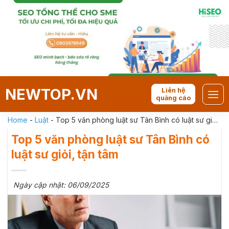
Skip
to
content
NEWTOP.VN
Liên hệ
quảng cáo
Home
-
Luật
-
Top 5 văn phòng luật sư Tân Bình có luật sư giỏi,
tận tâm
Top 5 văn phòng luật sư Tân Bình có
luật sư giỏi, tận tâm
Ngày cập nhật: 06/09/2025