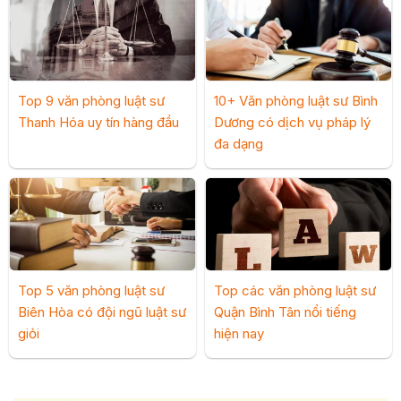
Top 9 văn phòng luật sư
10+ Văn phòng luật sư Bình
Thanh Hóa uy tín hàng đầu
Dương có dịch vụ pháp lý
đa dạng
Top 5 văn phòng luật sư
Top các văn phòng luật sư
Biên Hòa có đội ngũ luật sư
Quận Bình Tân nổi tiếng
giỏi
hiện nay