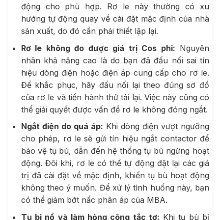
động cho phù hợp. Rơ le này thường có xu
hướng tự động quay về cài đặt mặc định của nhà
sản xuất, do đó cần phải thiết lập lại.
Rơ le không đo được giá trị Cos phi:
Nguyên
nhân khả năng cao là do bạn đã đấu nối sai tín
hiệu dòng điện hoặc điện áp cung cấp cho rơ le.
Để khắc phục, hãy đấu nối lại theo đúng sơ đồ
của rơ le và tiến hành thử tải lại. Việc này cũng có
thể giải quyết được vấn đề rơ le không đóng ngắt.
Ngắt điện do quá áp:
Khi dòng điện vượt ngưỡng
cho phép, rơ le sẽ gửi tín hiệu ngắt contactor để
bảo vệ tụ bù, dẫn đến hệ thống tụ bù ngừng hoạt
động. Đôi khi, rơ le có thể tự động đặt lại các giá
trị đã cài đặt về mặc định, khiến tụ bù hoạt động
không theo ý muốn. Để xử lý tình huống này, bạn
có thể giảm bớt nấc phân áp của MBA.
Tụ bị nổ và làm hỏng công tắc tơ:
Khi tụ bù bị