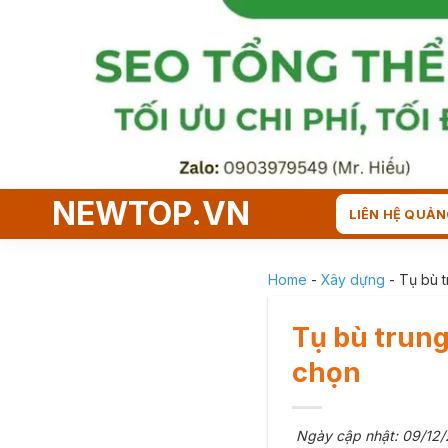
Skip
to
content
NEWTOP.VN
LIÊN HỆ QUẢN
Home
-
Xây dựng
-
Tụ bù t
Tụ bù trung
chọn
Ngày cập nhật: 09/12