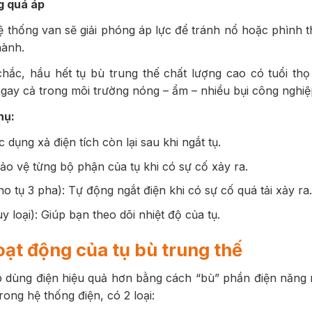
g quá áp
ệ thống van sẽ giải phóng áp lực để tránh nổ hoặc phình t
hành.
hắc, hầu hết tụ bù trung thế chất lượng cao có tuổi thọ
gay cả trong môi trường nóng – ẩm – nhiều bụi công nghiệ
hụ:
c dụng xả điện tích còn lại sau khi ngắt tụ.
ảo vệ từng bộ phận của tụ khi có sự cố xảy ra.
o tụ 3 pha): Tự động ngắt điện khi có sự cố quá tải xảy ra
y loại): Giúp bạn theo dõi nhiệt độ của tụ.
ạt động của tụ bù trung thế
p dùng điện hiệu quả hơn bằng cách “bù” phần điện năn
ong hệ thống điện, có 2 loại: