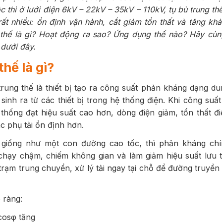
 thì ở lưới điện 6kV – 22kV – 35kV – 110kV, tụ bù trung thế
rất nhiều: ổn định vận hành, cắt giảm tổn thất và tăng kh
 thế là gì? Hoạt động ra sao? Ứng dụng thế nào? Hãy cù
 dưới đây.
thế là gì?
trung thế là thiết bị tạo ra công suất phản kháng dạng d
sinh ra từ các thiết bị trong hệ thống điện. Khi công su
thống đạt hiệu suất cao hơn, dòng điện giảm, tổn thất đ
ác phụ tải ổn định hơn.
 giống như một con đường cao tốc, thì phản kháng chí
 chạy chậm, chiếm không gian và làm giảm hiệu suất lưu 
rạm trung chuyển, xử lý tải ngay tại chỗ để đường truyền
 ràng:
cosφ tăng