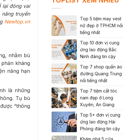
TOPLIST XEM NHIỀU
 lại đóng vai
ả năng truyền
Top 5 tiệm may vest
ng
Newtop.vn
nữ đẹp ở TPHCM nổi
tiếng nhất
Top 10 đơn vị cung
ứng lao động Bắc
ung, nhằm bù
Ninh đáng tin cậy
ất phản kháng
Top 7 shop quần áo
iện năng hạn
đường Quang Trung
nổi tiếng nhất
nh là những
Top 7 tiệm cắt tóc
thông. Tụ bù
nam đẹp ở Long
Xuyên, An Giang
 được “thông
Top 5+ đơn vị cung
ứng lao động Hải
Phòng đáng tin cậy
Khám phá 5 cửa