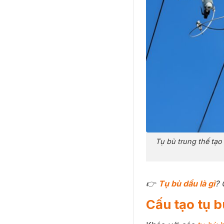
Tụ bù trung thế tạo
👉
Tụ bù dầu là gì
? 
Cấu tạo tụ b