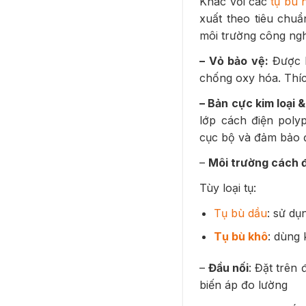
Khác với các
tụ bù 
xuất theo tiêu chu
môi trường công ngh
– Vỏ bảo vệ:
Được l
chống oxy hóa. Thíc
– Bản cực kim loại &
lớp cách điện pol
cục bộ và đảm bảo đ
–
Môi trường cách 
Tùy loại tụ:
Tụ bù dầu
: sử dụ
Tụ bù khô
: dùng 
–
Đầu nối
: Đặt trên
biến áp đo lường