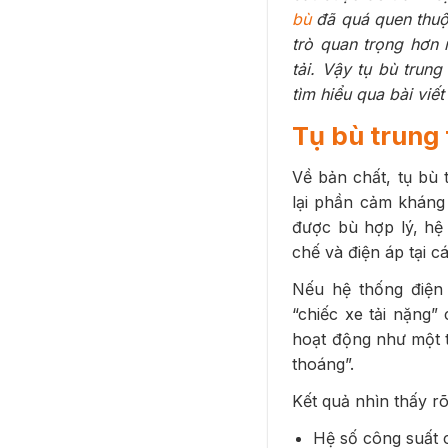
bù
đã quá quen thuộc
trò quan trọng hơn 
tải.
Vậy tụ bù trung
tìm hiểu qua bài viết
Tụ bù trung 
Về bản chất, tụ bù 
lại phần cảm kháng 
được bù hợp lý, hệ 
chế và điện áp tại c
Nếu hệ thống điện
“chiếc xe tải nặng”
hoạt động như một t
thoáng”.
Kết quả nhìn thấy rõ
Hệ số công suất 