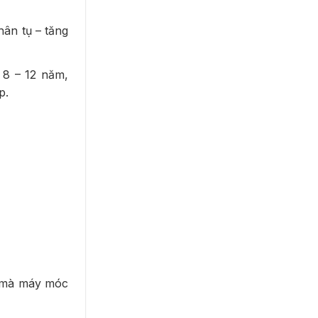
hân tụ – tăng
 8 – 12 năm,
p.
.
g mà máy móc