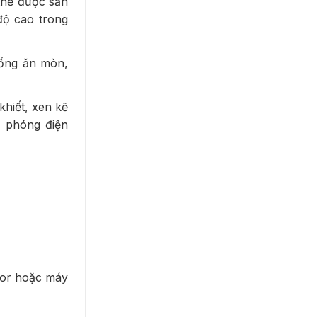
 thế được sản
độ cao trong
hống ăn mòn,
hiết, xen kẽ
 phóng điện
ctor hoặc máy