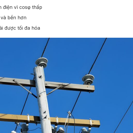
n điện vì cosφ thấp
t và bền hơn
ải được tối đa hóa