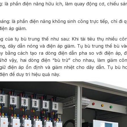
g: là phần điện năng hữu ích, làm quay động cơ, chiếu sá
áng: là phần điện năng không sinh công trực tiếp, chỉ đi 
điện áp giảm.
 của tụ bù trung thế như sau: Khi tải tiêu thụ nhiều cô
ăng, dây dẫn nóng và điện áp giảm. Tụ bù trung thế bù v
y bằng cách tạo ra dòng điện dẫn pha so với điện áp, đ
 Nhờ vậy, hai dòng điện “bù trừ” cho nhau, làm giảm cô
giữ điện áp ổn định và giảm nhiệt cho dây dẫn. Tụ bù ho
điện để duy trì hiệu quả này.