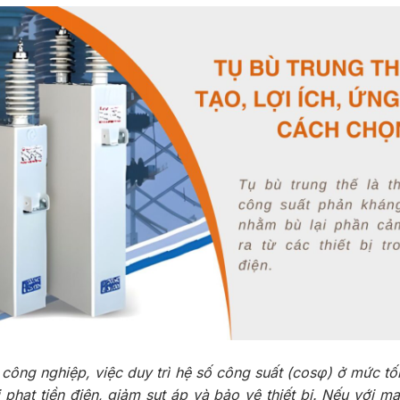
công nghiệp, việc duy trì hệ số công suất (cosφ) ở mức tối
 phạt tiền điện, giảm sụt áp và bảo vệ thiết bị. Nếu với m