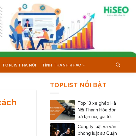
TOPLIST HÀ NỘI
TỈNH THÀNH KHÁC
TOPLIST NỔI BẬT
 cách
Top 13 xe ghép Hà
Nội Thanh Hóa đón
trả tận nơi, giá tốt
Công ty luật và văn
phòng luật sư Quận