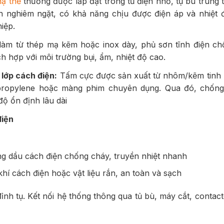
hạ thế
thường được lắp đặt trong tủ điện nhỏ, tụ bù trung
ẩn nghiêm ngặt, có khả năng chịu được điện áp và nhiệt 
iệp.
àm từ thép mạ kẽm hoặc inox dày, phủ sơn tĩnh điện c
h hợp với môi trường bụi, ẩm, nhiệt độ cao.
 lớp cách điện:
Tấm cực được sản xuất từ nhôm/kẽm tinh k
ypropylene hoặc màng phim chuyên dụng. Qua đó, chống
ộ ổn định lâu dài
điện
ng dầu cách điện chống cháy, truyền nhiệt nhanh
khí cách điện hoặc vật liệu rắn, an toàn và sạch
 đỉnh tụ. Kết nối hệ thống thông qua tủ bù, máy cắt, conta