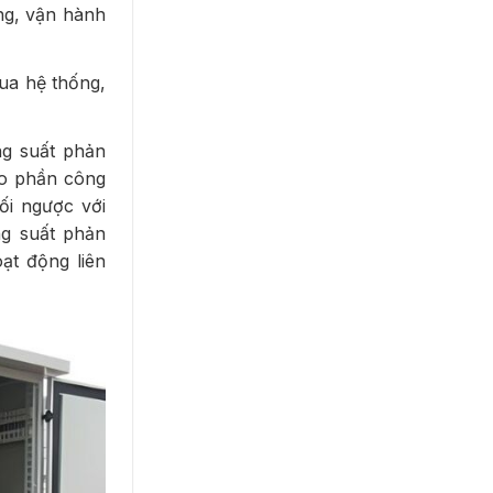
ng, vận hành
qua hệ thống,
ng suất phản
ào phần công
ối ngược với
ng suất phản
ạt động liên