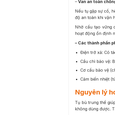
–
Van an toàn chốn
Nếu tụ gặp sự cố, h
độ an toàn khi vận 
Nhờ cấu tạo vững c
hoạt động ổn định n
– Các thành phần p
Điện trở xả: Có tá
Cầu chì bảo vệ: B
Cơ cấu bảo vệ (ch
Cảm biến nhiệt (tù
Nguyên lý ho
Tụ bù
trung thế giú
không dùng được. Tr