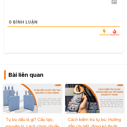
0
BÌNH LUẬN
Bài liên quan
Tụ bù dầu là gì? Cấu tạo,
Cách kiểm tra tụ bù: Hướng
nguyên lý, cách chọn chuẩn
dẫn chi tiết, đúng kỹ thuật