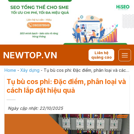
Skip
to
content
NEWTOP.VN
Liên hệ
quảng cáo
Home
-
Xây dựng
-
Tụ bù cos phi: Đặc điểm, phân loại và cách
lắp đặt hiệu quả
Tụ bù cos phi: Đặc điểm, phân loại và
cách lắp đặt hiệu quả
Ngày cập nhật: 22/10/2025