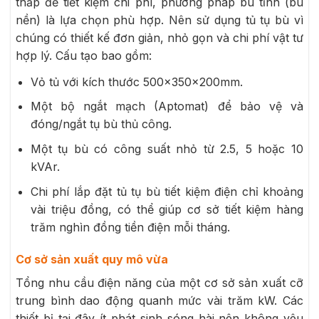
thấp để tiết kiệm chi phí, phương pháp bù tĩnh (bù
nền) là lựa chọn phù hợp. Nên sử dụng tủ tụ bù vì
chúng có thiết kế đơn giản, nhỏ gọn và chi phí vật tư
hợp lý. Cấu tạo bao gồm:
Vỏ tủ với kích thước 500x350x200mm.
Một bộ ngắt mạch (Aptomat) để bảo vệ và
đóng/ngắt tụ bù thủ công.
Một tụ bù có công suất nhỏ từ 2.5, 5 hoặc 10
kVAr.
Chi phí lắp đặt tủ tụ bù tiết kiệm điện chỉ khoảng
vài triệu đồng, có thể giúp cơ sở tiết kiệm hàng
trăm nghìn đồng tiền điện mỗi tháng.
Cơ sở sản xuất quy mô vừa
Tổng nhu cầu điện năng của một cơ sở sản xuất cỡ
trung bình dao động quanh mức vài trăm kW. Các
thiết bị tại đây ít phát sinh sóng hài nên không yêu