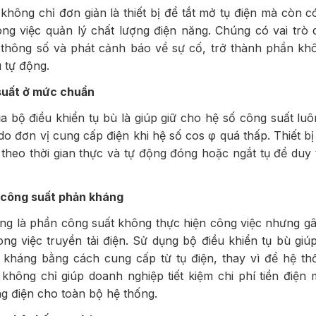
 không chỉ đơn giản là thiết bị để tắt mở tụ điện mà còn 
ng việc quản lý chất lượng điện năng. Chúng có vai trò d
 thông số và phát cảnh báo về sự cố, trở thành phần khô
ù tự động.
 suất ở mức chuẩn
 bộ điều khiển tụ bù là giúp giữ cho hệ số công suất luô
o đơn vị cung cấp điện khi hệ số cos φ quá thấp. Thiết bị 
theo thời gian thực và tự động đóng hoặc ngắt tụ để duy tr
t công suất phản kháng
g là phần công suất không thực hiện công việc nhưng gây
ong việc truyền tải điện. Sử dụng bộ điều khiển tụ bù giú
 kháng bằng cách cung cấp từ tụ điện, thay vì để hệ thố
không chỉ giúp doanh nghiệp tiết kiệm chi phí tiền điện
ng điện cho toàn bộ hệ thống.