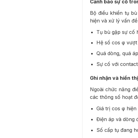
Cảnh báo sự cố tro
Bộ điều khiển tụ bù
hiện và xử lý vấn đề
Tụ bù gặp sự cố
Hệ số cos φ vượt
Quá dòng, quá á
Sự cố với contac
Ghi nhận và hiển th
Ngoài chức năng điều
các thông số hoạt 
Giá trị cos φ hiện 
Điện áp và dòng 
Số cấp tụ đang h