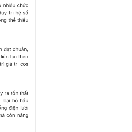
có nhiều chức
uy trì hệ số
ng thể thiếu
n đạt chuẩn,
liên tục theo
ì giá trị cos
 ra tổn thất
p loại bỏ hầu
ng điện lưới
 mà còn nâng