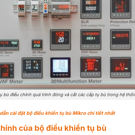
tụ bù điều chỉnh quá trình đóng và cắt các cấp tụ bù trong hệ thố
ẫn cài đặt bộ điều khiển tụ bù Mikro chi tiết nhất
hính của bộ điều khiển tụ bù