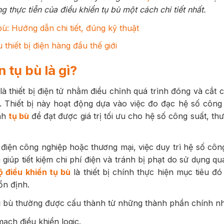
g thực tiễn của điều khiển tụ bù một cách chi tiết nhất.
bù: Hướng dẫn chi tiết, đúng kỹ thuật
 thiết bị điện hàng đầu thế giới
 tụ bù là gì?
là thiết bị điện tử nhằm điều chỉnh quá trình đóng và cắt 
. Thiết bị này hoạt động dựa vào việc đo đạc hệ số công 
ỉnh
tụ bù
để đạt được giá trị tối ưu cho hệ số công suất, thư
điện công nghiệp hoặc thương mại, việc duy trì hệ số côn
 giúp tiết kiệm chi phí điện và tránh bị phạt do sử dụng q
ộ điều khiển tụ bù
là thiết bị chính thực hiện mục tiêu đ
ổn định.
ụ bù thường được cấu thành từ những thành phần chính n
mạch điều khiển logic.