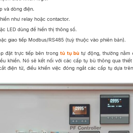
áp và dòng điện.
hiển như relay hoặc contactor.
c LED dùng để hiển thị thông số.
hoặc giao tiếp Modbus/RS485 (tuỳ thuộc vào phiên bản).
ắp đặt trực tiếp bên trong
tủ tụ bù
tự động, thường nằm ở 
ều khiển. Nó sẽ kết nối với các cấp tụ bù thông qua thiết
t điện tử, điều khiển việc đóng ngắt các cấp tụ dựa trê