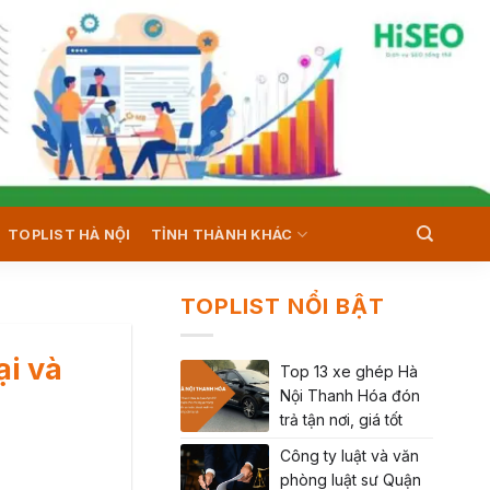
TOPLIST HÀ NỘI
TỈNH THÀNH KHÁC
TOPLIST NỔI BẬT
ại và
Top 13 xe ghép Hà
Nội Thanh Hóa đón
trả tận nơi, giá tốt
Công ty luật và văn
phòng luật sư Quận