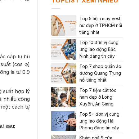
TOPLIST XEM NHIỀU
Top 5 tiệm may vest
nữ đẹp ở TPHCM nổi
tiếng nhất
Top 10 đơn vị cung
ứng lao động Bắc
các cấp tụ bù
Ninh đáng tin cậy
suất (cos φ)
Top 7 shop quần áo
ờng là từ 0.9
đường Quang Trung
nổi tiếng nhất
Top 7 tiệm cắt tóc
g suất hợp lý
nam đẹp ở Long
uá nhiều công
Xuyên, An Giang
ó một cách tự
Top 5+ đơn vị cung
ứng lao động Hải
hư sau:
Phòng đáng tin cậy
Khám phá 5 cửa