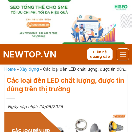
Skip
to
content
NEWTOP.VN
Liên hệ
quảng cáo
Home
-
Xây dựng
-
Các loại đèn LED chất lượng, được tin dùng
trên thị trường
Các loại đèn LED chất lượng, được tin
dùng trên thị trường
Ngày cập nhật: 24/06/2026