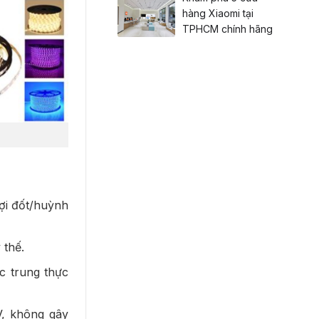
hàng Xiaomi tại
TPHCM chính hãng
ợi đốt/huỳnh
 thế.
c trung thực
V, không gây