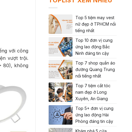
TOPLIST XEM NHIỀU
Top 5 tiệm may vest
nữ đẹp ở TPHCM nổi
tiếng nhất
Top 10 đơn vị cung
ứng lao động Bắc
ếng với công
Ninh đáng tin cậy
ện vượt trội.
Top 7 shop quần áo
> 80), không
đường Quang Trung
nổi tiếng nhất
Top 7 tiệm cắt tóc
nam đẹp ở Long
Xuyên, An Giang
Top 5+ đơn vị cung
ứng lao động Hải
Phòng đáng tin cậy
Khám phá 5 cửa