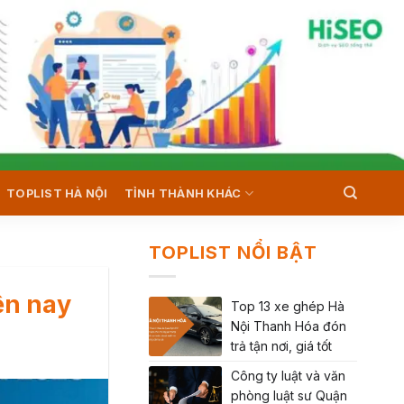
TOPLIST HÀ NỘI
TỈNH THÀNH KHÁC
TOPLIST NỔI BẬT
ện nay
Top 13 xe ghép Hà
Nội Thanh Hóa đón
trả tận nơi, giá tốt
Công ty luật và văn
phòng luật sư Quận