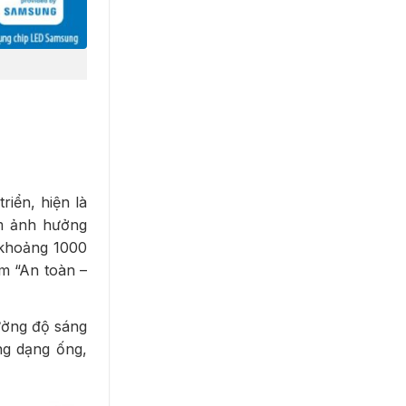
iển, hiện là
m ảnh hưởng
p khoảng 1000
âm “An toàn –
ường độ sáng
g dạng ống,