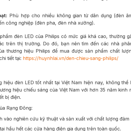
ạt:
Phù hợp cho nhiều không gian từ dân dụng (đèn âm
ến công nghiệp (đèn pha, đèn nhà xưởng).
 phẩm đèn LED của Philips có mức giá khá cao, thường gấ
ác trên thị trường. Do đó, bạn nên tìm đến các nhà phâ
của thương hiệu Philips để mua được sản phẩm chất lượng
hi tiết tại:
https://huynhlai.vn/den-chieu-sang-philips/
 hiệu đèn LED tốt nhất tại Việt Nam hiện nay, không thể
hương hiệu chiếu sáng của Việt Nam với hơn 35 năm kinh 
ết bị điện.
ủa Rạng Đông:
 vào nghiên cứu kỹ thuật và sản xuất với chất lượng đảm 
ại hầu hết các cửa hàng điện gia dụng trên toàn quốc.