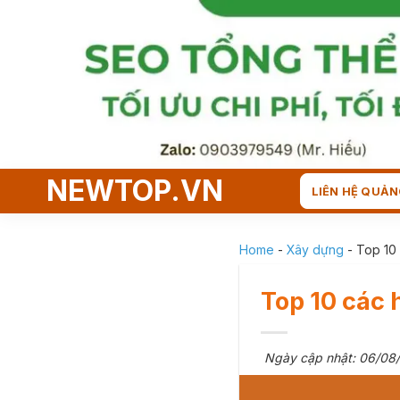
Skip
to
content
NEWTOP.VN
LIÊN HỆ QUẢN
Home
-
Xây dựng
-
Top 10 
Top 10 các 
Ngày cập nhật: 06/08