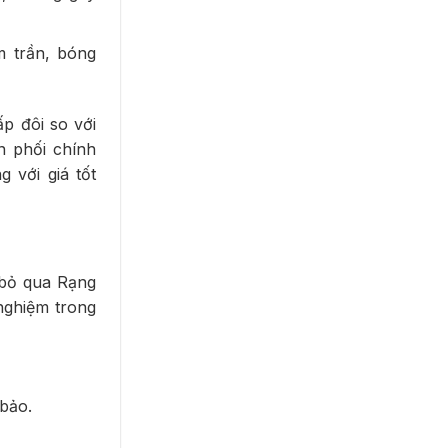
 trần, bóng
p đôi so với
n phối chính
 với giá tốt
 bỏ qua Rạng
nghiệm trong
bảo.