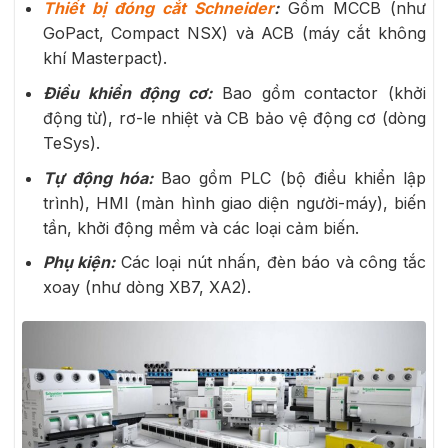
Thiết bị đóng cắt Schneider
:
Gồm MCCB (như
GoPact, Compact NSX) và ACB (máy cắt không
khí Masterpact).
Điều khiển động cơ:
Bao gồm contactor (khởi
động từ), rơ-le nhiệt và CB bảo vệ động cơ (dòng
TeSys).
Tự động hóa:
Bao gồm PLC (bộ điều khiển lập
trình), HMI (màn hình giao diện người-máy), biến
tần, khởi động mềm và các loại cảm biến.
Phụ kiện:
Các loại nút nhấn, đèn báo và công tắc
xoay (như dòng XB7, XA2).