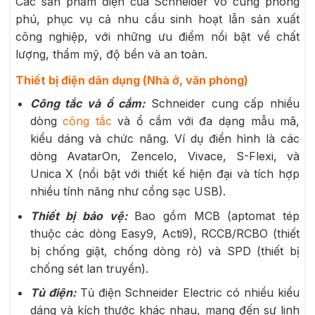
Các sản phẩm điện của Schneider vô cùng phong
phú, phục vụ cả nhu cầu sinh hoạt lẫn sản xuất
công nghiệp, với những ưu điểm nổi bật về chất
lượng, thẩm mỹ, độ bền và an toàn.
Thiết bị điện dân dụng (Nhà ở, văn phòng)
Công tắc và ổ cắm:
Schneider cung cấp nhiều
dòng
công tắc
và ổ cắm với đa dạng mẫu mã,
kiểu dáng và chức năng. Ví dụ điển hình là các
dòng AvatarOn, Zencelo, Vivace, S-Flexi, và
Unica X (nổi bật với thiết kế hiện đại và tích hợp
nhiều tính năng như cổng sạc USB).
Thiết bị bảo vệ:
Bao gồm MCB (aptomat tép
thuộc các dòng Easy9, Acti9), RCCB/RCBO (thiết
bị chống giật, chống dòng rò) và SPD (thiết bị
chống sét lan truyền).
Tủ điện:
Tủ điện Schneider Electric có nhiều kiểu
dáng và kích thước khác nhau, mang đến sự linh