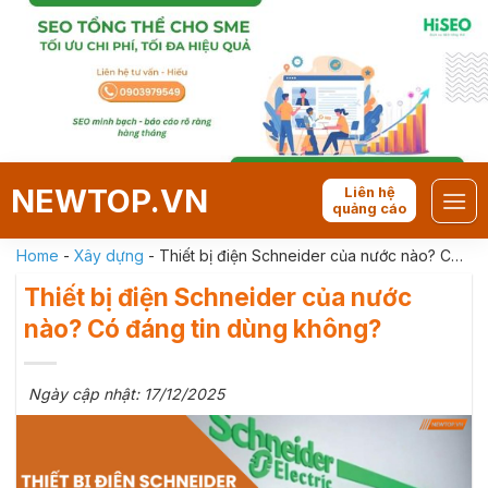
Skip
to
content
NEWTOP.VN
Liên hệ
quảng cáo
Home
-
Xây dựng
-
Thiết bị điện Schneider của nước nào? Có
đáng tin dùng không?
Thiết bị điện Schneider của nước
nào? Có đáng tin dùng không?
Ngày cập nhật: 17/12/2025