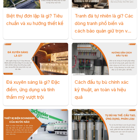
Biệt thự đơn lập là gì? Tiêu
Tranh đá tự nhiên là gì? Các
chuẩn và xu hướng thiết kế
dòng tranh phổ biến và
cách bảo quản giữ trọn vẻ
đẹp
Đá xuyên sáng là gì? Đặc
Cách đấu tụ bù chính xác
điểm, ứng dụng và tính
kỹ thuật, an toàn và hiệu
thẩm mỹ vượt trội
quả