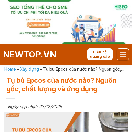
Skip
to
content
NEWTOP.VN
Liên hệ
quảng cáo
Home
-
Xây dựng
-
Tụ bù Epcos của nước nào? Nguồn gốc,
chất lượng và ứng dụng
Tụ bù Epcos của nước nào? Nguồn
gốc, chất lượng và ứng dụng
Ngày cập nhật: 23/12/2025