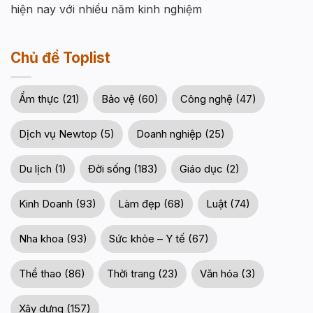
hiện nay với nhiều năm kinh nghiệm
Chủ đề Toplist
Ẩm thực (21)
Bảo vệ (60)
Công nghệ (47)
Dịch vụ Newtop (5)
Doanh nghiệp (25)
Du lịch (1)
Đời sống (183)
Giáo dục (2)
Kinh Doanh (93)
Làm đẹp (68)
Luật (74)
Nha khoa (93)
Sức khỏe – Y tế (67)
Thể thao (86)
Thời trang (23)
Văn hóa (3)
Xây dựng (157)