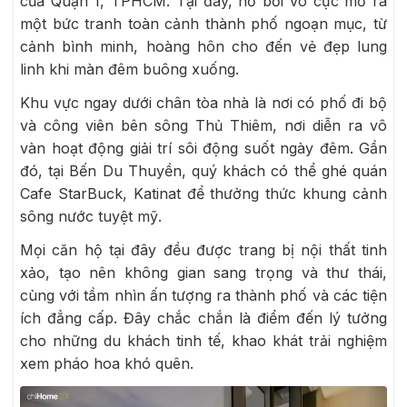
của Quận 1, TPHCM. Tại đây, hồ bơi vô cực mở ra
một bức tranh toàn cảnh thành phố ngoạn mục, từ
cảnh bình minh, hoàng hôn cho đến vẻ đẹp lung
linh khi màn đêm buông xuống.
Khu vực ngay dưới chân tòa nhà là nơi có phố đi bộ
và công viên bên sông Thủ Thiêm, nơi diễn ra vô
vàn hoạt động giải trí sôi động suốt ngày đêm. Gần
đó, tại Bến Du Thuyền, quý khách có thể ghé quán
Cafe StarBuck, Katinat để thưởng thức khung cảnh
sông nước tuyệt mỹ.
Mọi căn hộ tại đây đều được trang bị nội thất tinh
xảo, tạo nên không gian sang trọng và thư thái,
cùng với tầm nhìn ấn tượng ra thành phố và các tiện
ích đẳng cấp. Đây chắc chắn là điểm đến lý tưởng
cho những du khách tinh tế, khao khát trải nghiệm
xem pháo hoa khó quên.