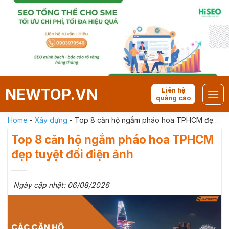
Skip
to
content
NEWTOP.VN
Liên hệ
quảng cáo
Home
-
Xây dựng
-
Top 8 căn hộ ngắm pháo hoa TPHCM đẹp
tuyệt đối điện ảnh
Top 8 căn hộ ngắm pháo hoa TPHCM
đẹp tuyệt đối điện ảnh
Ngày cập nhật: 06/08/2026