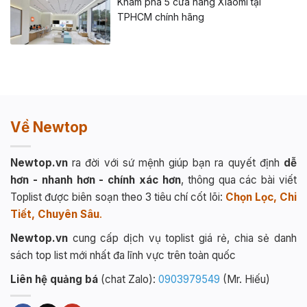
Khám phá 5 cửa hàng Xiaomi tại
TPHCM chính hãng
Về Newtop
Newtop.vn
ra đời với sứ mệnh giúp bạn ra quyết định
dễ
hơn - nhanh hơn - chính xác hơn
, thông qua các bài viết
Toplist được biên soạn theo 3 tiêu chí cốt lõi:
Chọn Lọc, Chi
Tiết, Chuyên Sâu
.
Newtop.vn
cung cấp dịch vụ toplist giá rẻ, chia sẻ danh
sách top list mới nhất đa lĩnh vực trên toàn quốc
Liên hệ quảng bá
(chat Zalo):
0903979549
(Mr. Hiếu)