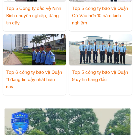
Top 5 Công ty bảo vệ Ninh
Top 5 công ty bảo vệ Quận
Bình chuyên nghiệp, đáng
Gò Vấp hơn 10 năm kinh
tin cậy
nghiệm
Top 6 công ty bảo vệ Quận
Top 5 công ty bảo vệ Quận
11 đáng tin cậy nhất hiện
9 uy tín hàng đầu
nay