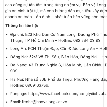
cao cùng sự tận tâm trong từng nhiệm vụ, Bảo vệ Long 
gìn an ninh trật tự, mà còn hướng đến mục tiêu xây dự
doanh an toàn – ổn định – phát triển bền vững cho toàn 
Thông tin liên hệ:
Địa chỉ: B23 Khu Dân Cư Nam Long, Đường Phú Th
Thuận, TP Hồ Chí Minh – Hotline: 092 384 09 99
Long An: KCN Thuận Đạo, Cần Đước Long An – Hotl
Đồng Nai: 52/3 Võ Thị Sáu, Biên Hòa, Đồng Nai – H
Đà Nẵng: 43 Trung Nghĩa 8, Hòa Minh, Liên Chiểu, 
999
Hà Nội: Nhà số 30B Phố Bà Triệu, Phường Hàng Bài
Hotline: 0909163789.
Fanpage: https://www.facebook.com/congtydichvuba
Email: lienhe@baovelongviet.vn