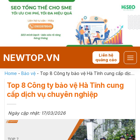
Skip
to
content
NEWTOP.VN
Liên hệ
quảng cáo
Home
-
Bảo vệ
-
Top 8 Công ty bảo vệ Hà Tĩnh cung cấp dịch
vụ chuyên nghiệp
Top 8 Công ty bảo vệ Hà Tĩnh cung
cấp dịch vụ chuyên nghiệp
Ngày cập nhật: 17/03/2026