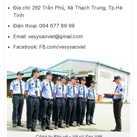
Địa chỉ: 292 Trần Phú, Xã Thạch Trung, Tp.Hà
Tĩnh
Điện thoại: 094 677 89 99
Email: vesysaoviet@gmail.com
Facebook: FB.com/vesysaoviet
Công ty Bảo vệ – Vệ sỹ Sao Việt