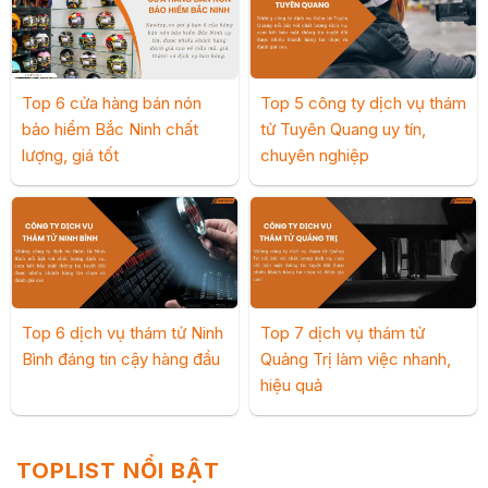
Top 6 cửa hàng bán nón
Top 5 công ty dịch vụ thám
bảo hiểm Bắc Ninh chất
tử Tuyên Quang uy tín,
lượng, giá tốt
chuyên nghiệp
Top 6 dịch vụ thám tử Ninh
Top 7 dịch vụ thám tử
Bình đáng tin cậy hàng đầu
Quảng Trị làm việc nhanh,
hiệu quả
TOPLIST NỔI BẬT