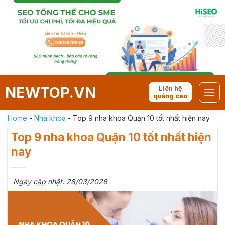
Skip
to
content
NEWTOP.VN
Liên hệ
quảng cáo
Home
-
Nha khoa
-
Top 9 nha khoa Quận 10 tốt nhất hiện nay
Top 9 nha khoa Quận 10 tốt nhất hiện
nay
Ngày cập nhật: 28/03/2026