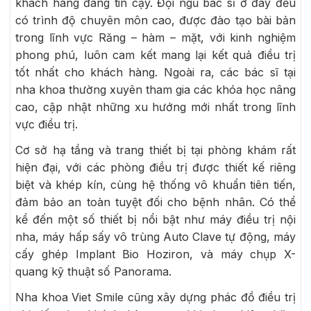
khách hàng đáng tin cậy. Đội ngũ bác sĩ ở đây đều
có trình độ chuyên môn cao, được đào tạo bài bản
trong lĩnh vực Răng – hàm – mặt, với kinh nghiệm
phong phú, luôn cam kết mang lại kết quả điều trị
tốt nhất cho khách hàng. Ngoài ra, các bác sĩ tại
nha khoa thường xuyên tham gia các khóa học nâng
cao, cập nhật những xu hướng mới nhất trong lĩnh
vực điều trị.
Cơ sở hạ tầng và trang thiết bị tại phòng khám rất
hiện đại, với các phòng điều trị được thiết kế riêng
biệt và khép kín, cùng hệ thống vô khuẩn tiên tiến,
đảm bảo an toàn tuyệt đối cho bệnh nhân. Có thể
kể đến một số thiết bị nổi bật như máy điều trị nội
nha, máy hấp sấy vô trùng Auto Clave tự động, máy
cấy ghép Implant Bio Hoziron, và máy chụp X-
quang kỹ thuật số Panorama.
Nha khoa Viet Smile cũng xây dựng phác đồ điều trị