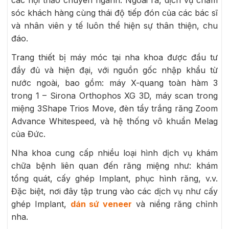
các hội thảo chuyên ngành. Ngoài ra, dịch vụ chăm
sóc khách hàng cùng thái độ tiếp đón của các bác sĩ
và nhân viên y tế luôn thể hiện sự thân thiện, chu
đáo.
Trang thiết bị máy móc tại nha khoa được đầu tư
đầy đủ và hiện đại, với nguồn gốc nhập khẩu từ
nước ngoài, bao gồm: máy X-quang toàn hàm 3
trong 1 – Sirona Orthophos XG 3D, máy scan trong
miệng 3Shape Trios Move, đèn tẩy trắng răng Zoom
Advance Whitespeed, và hệ thống vô khuẩn Melag
của Đức.
Nha khoa cung cấp nhiều loại hình dịch vụ khám
chữa bệnh liên quan đến răng miệng như: khám
tổng quát, cấy ghép Implant, phục hình răng, v.v.
Đặc biệt, nơi đây tập trung vào các dịch vụ như cấy
ghép Implant,
dán sứ veneer
và niềng răng chỉnh
nha.