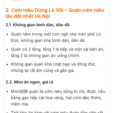
2. Cơm niêu Dũng Lò Vôi – Quán cơm niêu
lâu đời nhất Hà Nội
2.1. Không gian bình dân, dân dã
Quán nằm trong một con ngõ nhỏ trên phố Lò
Đúc, không gian khá bình dân, dân dã.
Quán có 2 tầng, tầng 1 là bếp và một vài bàn ăn,
tầng 2 là không gian ăn uống chính.
Không gian quán khá chật hẹp và đông đúc,
nhưng lại rất ấm cúng và gần gũi.
2.2. Món ăn ngon, giá rẻ
Món招牌 quán là cơm niêu dũng lò vôi, được nấu
bằng gạo nếp cái hoa vàng, hạt cơm dẻo thơm,
mềm mại.
Thịt kho ăn kèm với cơm niêu được tẩm ướp rất