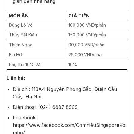
gian đến nhà hàng.
MÓN ĂN
GIÁ TIỀN
Dũng Lò Vôi
100,000 VND/phần
Thủy Yết Kiêu
150,000 VND/phần
Thiên Ngọc
90,000 VND/phần
Bia Hơi
25,000 VND/chai
Phụ thu 10% VAT
10%
Liên hệ:
Địa chỉ: 113A4 Nguyễn Phong Sắc, Quận Cầu
Giấy, Hà Nội
Điện thoại: (024) 6687 8909
Facebook:
https://www.facebook.com/CơmniêuSingaporeKo
mbo/