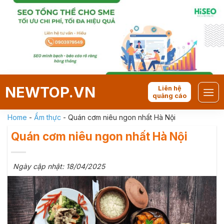
Skip
to
content
NEWTOP.VN
Liên hệ
quảng cáo
Home
-
Ẩm thực
-
Quán cơm niêu ngon nhất Hà Nội
Quán cơm niêu ngon nhất Hà Nội
Ngày cập nhật: 18/04/2025