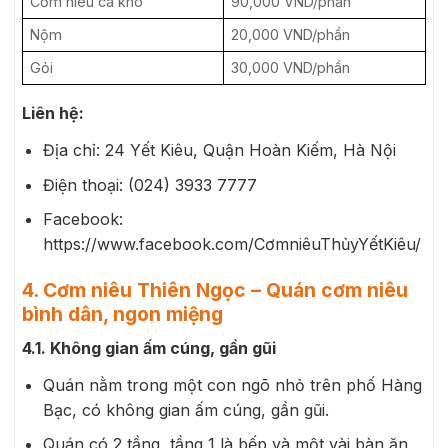
Cơm niêu cá kho
90,000 VND/phần
Nộm
20,000 VND/phần
Gỏi
30,000 VND/phần
Liên hệ:
Địa chỉ: 24 Yết Kiêu, Quận Hoàn Kiếm, Hà Nội
Điện thoại: (024) 3933 7777
Facebook:
https://www.facebook.com/CơmniêuThủyYếtKiêu/
4. Cơm niêu Thiên Ngọc – Quán cơm niêu
bình dân, ngon miệng
4.1. Không gian ấm cúng, gần gũi
Quán nằm trong một con ngõ nhỏ trên phố Hàng
Bạc, có không gian ấm cúng, gần gũi.
Quán có 2 tầng, tầng 1 là bếp và một vài bàn ăn,