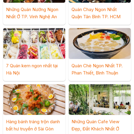
Những Quán Nướng Ngon
Quán Chay Ngon Nhất
Nhất Ở TP. Vinh Nghệ An
Quận Tân Bình TP. HCM
7 Quán kem ngon nhất tại
Quán Chè Ngon Nhất TP.
Hà Nội
Phan Thiết, Bình Thuận
Hàng bánh tráng trộn danh
Những Quán Cafe View
bất hư truyền ở Sài Gòn
Đẹp, Đắt Khách Nhất Ở