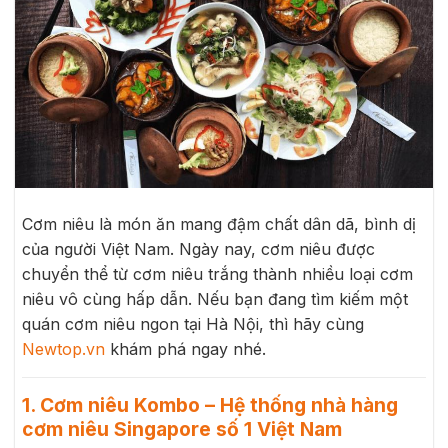
Cơm niêu là món ăn mang đậm chất dân dã, bình dị
của người Việt Nam. Ngày nay, cơm niêu được
chuyển thể từ cơm niêu trắng thành nhiều loại cơm
niêu vô cùng hấp dẫn. Nếu bạn đang tìm kiếm một
quán cơm niêu ngon tại Hà Nội, thì hãy cùng
Newtop.vn
khám phá ngay nhé.
1. Cơm niêu Kombo – Hệ thống nhà hàng
cơm niêu Singapore số 1 Việt Nam