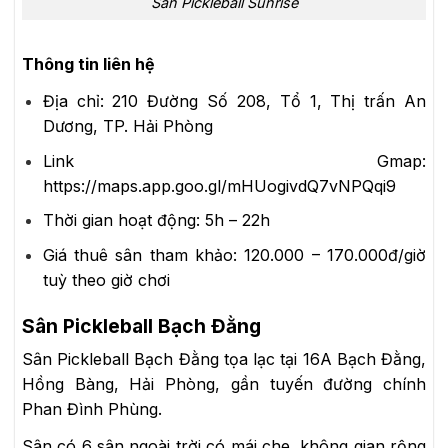
Sân Pickleball Sunrise
Thông tin liên hệ
Địa chỉ:
210 Đường Số 208, Tổ 1, Thị trấn An
Dương, TP. Hải Phòng
Link Gmap:
https://maps.app.goo.gl/mHUogivdQ7vNPQqi9
Thời gian hoạt động:
5h – 22h
Giá thuê sân tham khảo:
120.000 – 170.000đ/giờ
tuỳ theo giờ chơi
Sân Pickleball Bạch Đằng
Sân Pickleball Bạch Đằng tọa lạc tại 16A Bạch Đằng,
Hồng Bàng, Hải Phòng, gần tuyến đường chính
Phan Đình Phùng.
Sân có 6 sân ngoài trời có mái che, không gian rộng