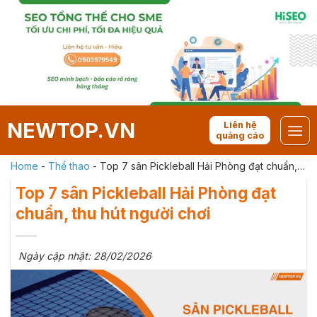
Skip
to
content
NEWTOP.VN
Liên hệ
quảng cáo
Home
-
Thể thao
-
Top 7 sân Pickleball Hải Phòng đạt chuẩn,
thu hút người chơi
Top 7 sân Pickleball Hải Phòng đạt
chuẩn, thu hút người chơi
Ngày cập nhật: 28/02/2026