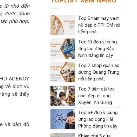
TOPLIST XEM NHIỀU
ệp từ nhỏ đến
y, được đánh
Top 5 tiệm may vest
 tác phù hợp.
nữ đẹp ở TPHCM nổi
tiếng nhất
Top 10 đơn vị cung
ứng lao động Bắc
Ninh đáng tin cậy
Top 7 shop quần áo
đường Quang Trung
p, HD AGENCY
nổi tiếng nhất
g về dịch vụ
Top 7 tiệm cắt tóc
hàng sẽ thấy
nam đẹp ở Long
Xuyên, An Giang
Top 5+ đơn vị cung
ứng lao động Hải
ine và bản đồ
Phòng đáng tin cậy
Khám phá 5 cửa