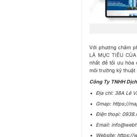
Với phương châm ph
LÀ MỤC TIÊU CỦA 
nhất để tối ưu hóa 
môi trường kỹ thuật 
Công Ty TNHH Dịch
Địa chỉ: 38A Lê 
Gmap: https://m
Điện thoại: 0938
Email: info@web
Website: https://