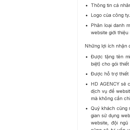
Thông tin cá nhâ
Logo của công ty. 
Phân loại danh m
website giới thiệu
Những lợi ích nhận 
Được tặng tên mi
biệt) cho gói thi
Được hỗ trợ thiết
HD AGENCY sẽ cập
dịch vụ để websi
mà không cần chỉ
Quý khách cũng s
gian sử dụng web
website, đội ng