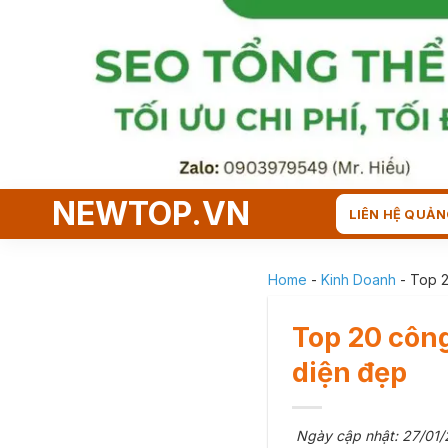
Skip
to
content
NEWTOP.VN
LIÊN HỆ QUẢN
Home
-
Kinh Doanh
-
Top 2
Top 20 công
diện đẹp
Ngày cập nhật: 27/01