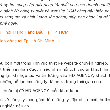
và uy tín, cung cấp giải pháp tốt nhất cho các doanh nghi
nh sách 20 công ty thiết kế website HCM hàng đầu hiện na
sự sáng tạo và chất lượng sản phẩm, giúp bạn chọn lựa đối
phá ngay.
ữ Thời Trang Hàng Đầu Tại TP. HCM
lao động tại Tp. Hồ Chí Minh
Y
ệu còn mới trong lĩnh vực thiết kế website chuyên nghiệ
 triển và nhận được nhiều phản hồi tích cực từ khách hàn
ang lại. Khi hợp tác và tin tưởng vào HD AGENCY, khách 
 những nỗ lực mà công ty đã bỏ ra trong thời gian qua.
 chuẩn bị để HD AGENCY triển khai dự án:
n về công ty, bao gồm: tên công ty, địa chỉ, email, hotl
 nghiệp nếu có.