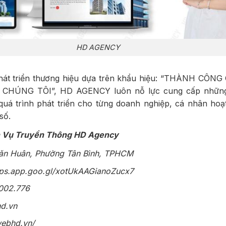
HD AGENCY
át triển thương hiệu dựa trên khẩu hiệu: “THÀNH CÔN
CHÚNG TÔI”, HD AGENCY luôn nỗ lực cung cấp những 
quá trình phát triển cho từng doanh nghiệp, cá nhân hoạ
số.
 Vụ Truyền Thông HD Agency
Văn Huân, Phường Tân Bình, TPHCM
aps.app.goo.gl/xotUkAAGianoZucx7
.002.776
hd.vn
webhd.vn/