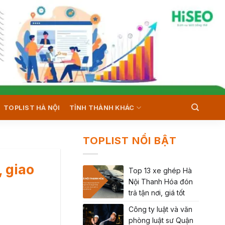
TOPLIST HÀ NỘI
TỈNH THÀNH KHÁC
TOPLIST NỔI BẬT
, giao
Top 13 xe ghép Hà
Nội Thanh Hóa đón
trả tận nơi, giá tốt
Công ty luật và văn
phòng luật sư Quận