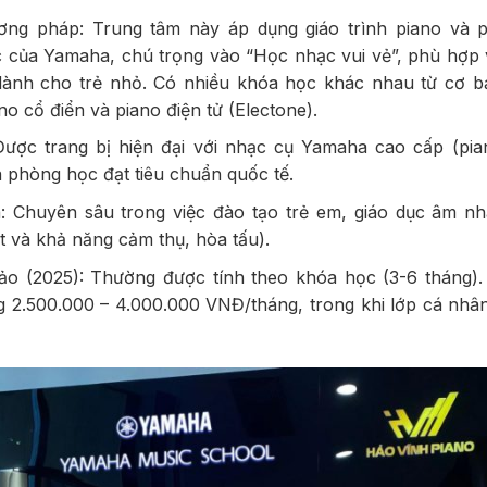
ương pháp: Trung tâm này áp dụng giáo trình piano và
c của Yamaha, chú trọng vào “Học nhạc vui vẻ”, phù hợp v
à dành cho trẻ nhỏ. Có nhiều khóa học khác nhau từ cơ 
o cổ điển và piano điện tử (Electone).
Được trang bị hiện đại với nhạc cụ Yamaha cao cấp (pia
à phòng học đạt tiêu chuẩn quốc tế.
 Chuyên sâu trong việc đào tạo trẻ em, giáo dục âm nh
t và khả năng cảm thụ, hòa tấu).
o (2025): Thường được tính theo khóa học (3-6 tháng).
2.500.000 – 4.000.000 VNĐ/tháng, trong khi lớp cá nhâ