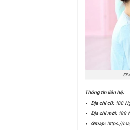
SEA
Thông tin liên hệ:
Địa chỉ cũ:
188 Ng
Địa chỉ mới:
188 N
Gmap:
https://m