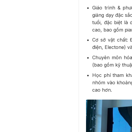
Giáo trình & ph
giảng dạy đặc sắ
tuổi, đặc biệt l
cao, bao gồm pian
Cơ sở vật chất: 
điện, Electone) v
Chuyên môn hóa:
(bao gồm kỹ thuậ
Học phí tham khả
nhóm vào khoảng 
cao hơn.