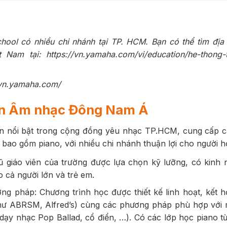
ool có nhiều chi nhánh tại TP. HCM. Bạn có thể tìm địa 
Nam tại: https://vn.yamaha.com/vi/education/he-thong-
/vn.yamaha.com/
ện Âm nhạc Đông Nam Á
ên nổi bật trong cộng đồng yêu nhạc TP.HCM, cung cấp 
 bao gồm piano, với nhiều chi nhánh thuận lợi cho người h
gũ giáo viên của trường được lựa chọn kỹ lưỡng, có kinh 
o cả người lớn và trẻ em.
ng pháp: Chương trình học được thiết kế linh hoạt, kết h
hư ABRSM, Alfred’s) cùng các phương pháp phù hợp với 
í, dạy nhạc Pop Ballad, cổ điển, …). Có các lớp học piano 