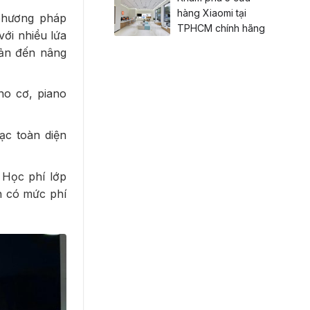
hàng Xiaomi tại
 phương pháp
TPHCM chính hãng
ới nhiều lứa
bản đến nâng
no cơ, piano
ạc toàn diện
 Học phí lớp
n có mức phí