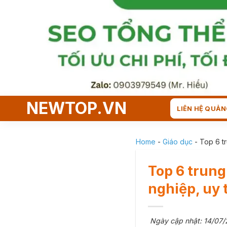
Skip
to
content
NEWTOP.VN
LIÊN HỆ QUẢN
Home
-
Giáo dục
-
Top 6 t
Top 6 trun
nghiệp, uy 
Ngày cập nhật: 14/07