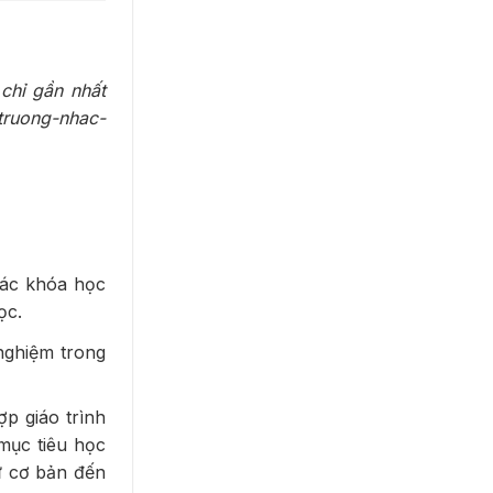
chỉ gần nhất
truong-nhac-
các khóa học
ọc.
nghiệm trong
ợp giáo trình
mục tiêu học
từ cơ bản đến