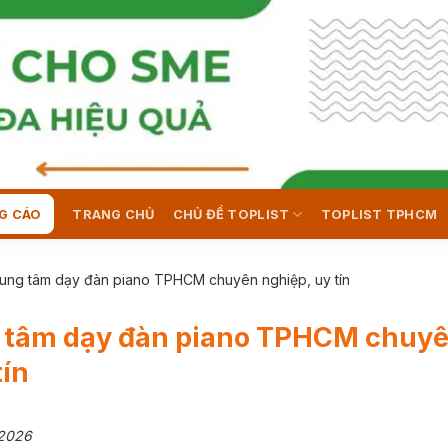
G CÁO
TRANG CHỦ
CHỦ ĐỀ TOPLIST
TOPLIST TPHCM
rung tâm dạy đàn piano TPHCM chuyên nghiệp, uy tín
g tâm dạy đàn piano TPHCM chuy
tín
/2026