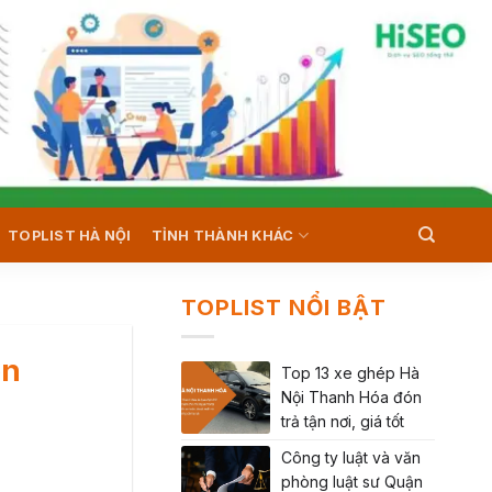
TOPLIST HÀ NỘI
TỈNH THÀNH KHÁC
TOPLIST NỔI BẬT
ên
Top 13 xe ghép Hà
Nội Thanh Hóa đón
trả tận nơi, giá tốt
Công ty luật và văn
phòng luật sư Quận