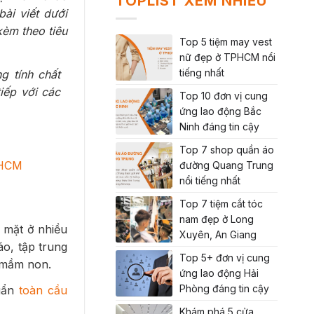
TOPLIST XEM NHIỀU
ài viết dưới
èm theo tiêu
Top 5 tiệm may vest
nữ đẹp ở TPHCM nổi
tiếng nhất
g tính chất
iếp với các
Top 10 đơn vị cung
ứng lao động Bắc
Ninh đáng tin cậy
Top 7 shop quần áo
.HCM
đường Quang Trung
nổi tiếng nhất
Top 7 tiệm cắt tóc
nam đẹp ở Long
 mặt ở nhiều
Xuyên, An Giang
o, tập trung
Top 5+ đơn vị cung
i mầm non.
ứng lao động Hải
Phòng đáng tin cậy
huẩn
toàn cầu
Khám phá 5 cửa