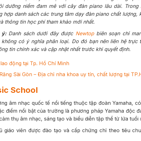
ôi dưỡng niềm đam mê với cây đàn piano lâu dài. Trong b
 hợp danh sách các trung tâm dạy đàn piano chất lượng, k
và thông tin học phí tham khảo mới nhất.
 ý:
Danh sách dưới đây được
Newtop
biên soạn chỉ man
không có ý nghĩa phân loại. Do đó bạn nên liên hệ trực t
ng tin chính xác và cập nhật nhất trước khi quyết định.
lao động tại Tp. Hồ Chí Minh
ăng Sài Gòn – Địa chỉ nha khoa uy tín, chất lượng tại TP
ic School
ờng âm nhạc quốc tế nổi tiếng thuộc tập đoàn Yamaha, có
ặc điểm nổi bật của trường là phương pháp Yamaha độc đá
cảm thụ âm nhạc, sáng tạo và biểu diễn tập thể từ lứa tuổ
gũ giáo viên được đào tạo và cấp chứng chỉ theo tiêu c