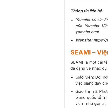
Thông tin liên hệ:
Yamaha Music Sch
của Yamaha Việt 
yamaha.html
Website:
https:/
SEAMI – Vi
SEAMI là một cái t
đa dạng về nhạc cụ,
Giáo viên: Đội n
việc giảng dạy ch
Giáo trình & Phươ
piano quốc tế (n
viên (như giải tr