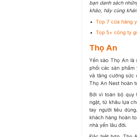
bạn danh sách những
khảo, hãy cùng khá
Top 7 cửa hàng 
Top 5+ công ty g
Thọ An
Yến sào Thọ An là 
phối các sản phẩm y
và tăng cường sức 
Thọ An Nest hoàn toà
Bởi vì toàn bộ quy
ngặt, từ khâu lựa c
tay người tiêu dùn
khách hàng hoàn to
nhà yến lâu đời.
Đặc biệt hơn, Thọ A