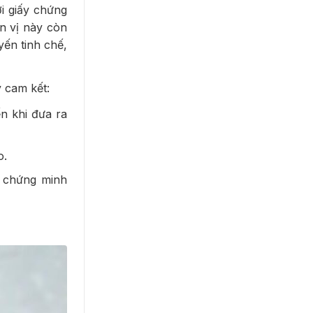
 giấy chứng
n vị này còn
yến tinh chế,
 cam kết:
ến khi đưa ra
o.
à chứng minh