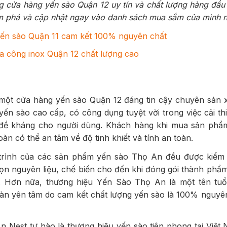
 cửa hàng yến sào Quận 12 uy tín và chất lượng hàng đầu
m phá và cập nhật ngay vào danh sách mua sắm của mình n
yến sào Quận 11 cam kết 100% nguyên chất
ia công inox Quận 12 chất lượng cao
một cửa hàng yến sào Quận 12 đáng tin cậy chuyên sản 
ến sào cao cấp, có công dụng tuyệt vời trong việc cải th
đề kháng cho người dùng. Khách hàng khi mua sản phẩ
n có thể an tâm về độ tinh khiết và tính an toàn.
 trình của các sản phẩm yến sào Thọ An đều được kiểm
họn nguyên liệu, chế biến cho đến khi đóng gói thành phẩ
g. Hơn nữa, thương hiệu Yến Sào Thọ An là một tên tuổi
àn yên tâm do cam kết chất lượng yến sào là 100% nguyên
n Nest tự hào là thương hiệu yến sào tiên phong tại Việt