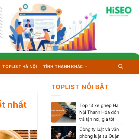
TOPLIST HÀ NỘI
TỈNH THÀNH KHÁC
TOPLIST NỔI BẬT
ốt nhất
Top 13 xe ghép Hà
Nội Thanh Hóa đón
trả tận nơi, giá tốt
Công ty luật và văn
phòng luật sư Quận