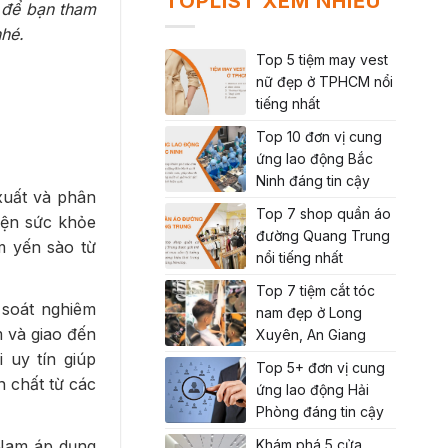
TOPLIST XEM NHIỀU
 để bạn tham
hé.
Top 5 tiệm may vest
nữ đẹp ở TPHCM nổi
tiếng nhất
Top 10 đơn vị cung
ứng lao động Bắc
Ninh đáng tin cậy
xuất và phân
Top 7 shop quần áo
iện sức khỏe
đường Quang Trung
m yến sào từ
nổi tiếng nhất
Top 7 tiệm cắt tóc
 soát nghiêm
nam đẹp ở Long
m và giao đến
Xuyên, An Giang
 uy tín giúp
Top 5+ đơn vị cung
 chất từ các
ứng lao động Hải
Phòng đáng tin cậy
 Nam áp dụng
Khám phá 5 cửa