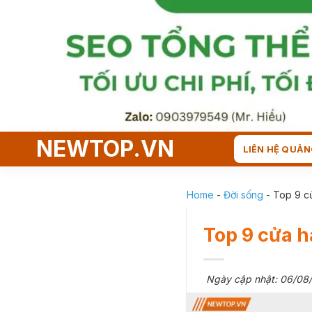
Skip
to
content
NEWTOP.VN
LIÊN HỆ QUẢN
Home
-
Đời sống
-
Top 9 cử
Top 9 cửa h
Ngày cập nhật: 06/08