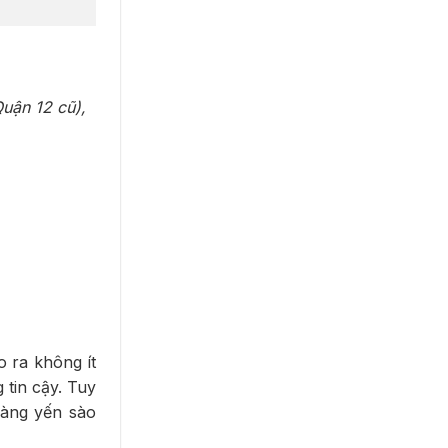
uận 12 cũ),
o ra không ít
 tin cậy. Tuy
hàng yến sào