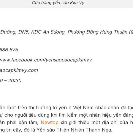
Cửa hàng yến sào Kim Vy
5 Đường, DN5, KDC An Sương, Phường Đông Hưng Thuận (Q
686 875
//www.facebook.com/yensaocaocapkimvy
caocapkimvy.com
0 – 20:30
 lẫn lộn” trên thị trường tổ yến ở Việt Nam chắc chắn đã tạ
ự cho người tiêu dùng khi tìm kiếm một nhãn hiệu yến đáng
ần phải bận tâm,
Newtop
xin giới thiệu một địa chỉ cửa 
g tin cậy, đó là Yến sào Thiên Nhiên Thanh Nga.