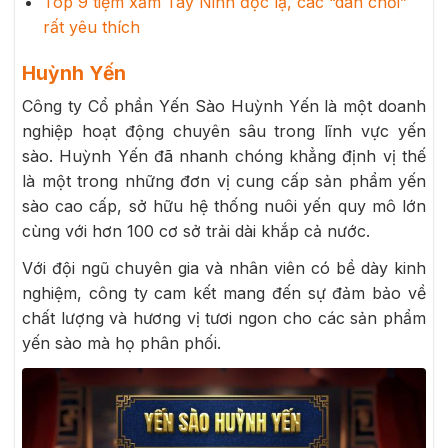
Top 9 tiệm xăm Tây Ninh độc lạ, các “dân chơi”
rất yêu thích
Huỳnh Yến
Công ty Cổ phần Yến Sào Huỳnh Yến là một doanh
nghiệp hoạt động chuyên sâu trong lĩnh vực yến
sào. Huỳnh Yến đã nhanh chóng khẳng định vị thế
là một trong những đơn vị cung cấp sản phẩm yến
sào cao cấp, sở hữu hệ thống nuôi yến quy mô lớn
cùng với hơn 100 cơ sở trải dài khắp cả nước.
Với đội ngũ chuyên gia và nhân viên có bề dày kinh
nghiệm, công ty cam kết mang đến sự đảm bảo về
chất lượng và hương vị tươi ngon cho các sản phẩm
yến sào mà họ phân phối.