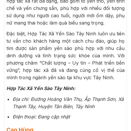
hợp tác xã rất đa dạng, bao gồm tổ yến thô, yến tinh
chế và yến chưng sẵn, phù hợp với nhiều đối tượng
sử dụng như người cao tuổi, người mới ốm dậy, phụ
nữ mang thai hoặc làm quà biếu sang trọng.
Đặc biệt, Hợp Tác Xã Yến Sào Tây Ninh luôn ưu tiên
tư vấn cho khách hàng một cách chu đáo, giúp họ
tìm được sản phẩm yến sào phù hợp với nhu cầu
dinh dưỡng và tình trạng sức khỏe của mình. Với
phương châm “Chất lượng – Uy tín – Phát triển bền
vững”, hợp tác xã đã và đang củng cố vị thế của
mình trong ngành yến sào tại khu vực Tây Ninh.
Hợp Tác Xã Yến Sào Tây Ninh:
Địa chỉ: Đường Hoàng Văn Thụ, Ấp Thạnh Sơn, Xã
Thạnh Tây, Huyện Tân Biên, Tây Ninh
Điện thoại: Đang cập nhật
Cao Hùng