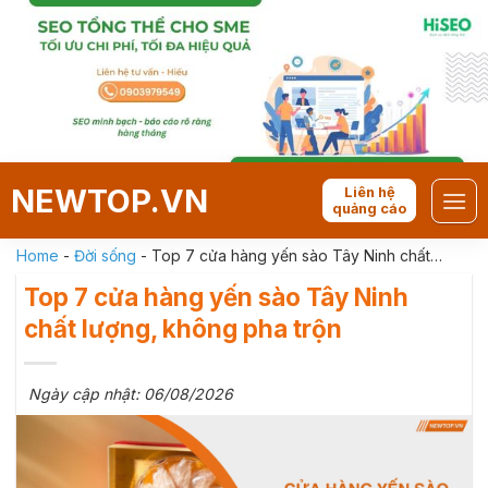
Skip
to
content
NEWTOP.VN
Liên hệ
quảng cáo
Home
-
Đời sống
-
Top 7 cửa hàng yến sào Tây Ninh chất
lượng, không pha trộn
Top 7 cửa hàng yến sào Tây Ninh
chất lượng, không pha trộn
Ngày cập nhật: 06/08/2026