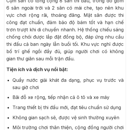
Cụm sân có tổng cộng 8 sân thi đấu, trong đó gồm
6 sân ngoài trời và 2 sân có mái che, tạo nên khu
vực chơi rộng rãi, thoáng đãng. Mặt sân được thi
công đạt chuẩn, đảm bảo độ bám tốt và hạn chế
trơn trượt khi di chuyển nhanh. Hệ thống chiếu sáng
chống chói được lắp đặt đồng bộ, đáp ứng nhu cầu
thi đấu cả ban ngày lẫn buổi tối. Khu vực nghỉ được
bố trí ghế ngồi đầy đủ, giúp người chơi có không
gian thư giãn sau mỗi trận đấu.
Tiện ích và dịch vụ nổi bật:
Quầy nước giải khát đa dạng, phục vụ trước và
sau giờ chơi
Bãi đỗ xe rộng, tiếp nhận cả ô tô và xe máy
Trang thiết bị thi đấu mới, đạt tiêu chuẩn sử dụng
Không gian sạch sẽ, được vệ sinh thường xuyên
Môi trường chơi thân thiện, cộng đồng người chơi