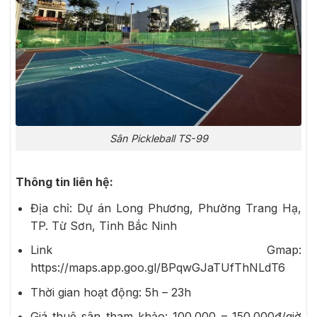
Sân Pickleball TS-99
Thông tin liên hệ:
Địa chỉ: Dự án Long Phương, Phường Trang Hạ,
TP. Từ Sơn, Tỉnh Bắc Ninh
Link Gmap:
https://maps.app.goo.gl/BPqwGJaTUfThNLdT6
Thời gian hoạt động: 5h – 23h
Giá thuê sân tham khảo: 100.000 – 150.000đ/giờ