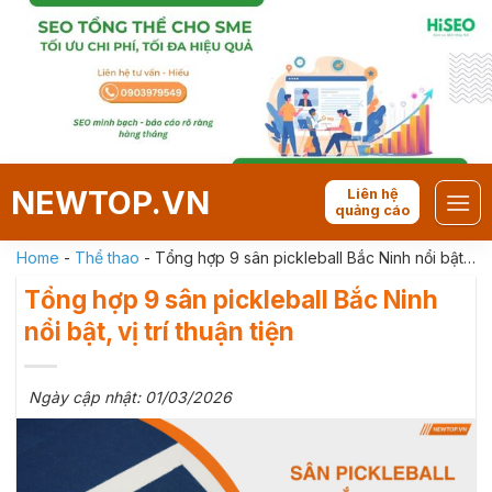
Skip
to
content
NEWTOP.VN
Liên hệ
quảng cáo
Home
-
Thể thao
-
Tổng hợp 9 sân pickleball Bắc Ninh nổi bật,
vị trí thuận tiện
Tổng hợp 9 sân pickleball Bắc Ninh
nổi bật, vị trí thuận tiện
Ngày cập nhật: 01/03/2026