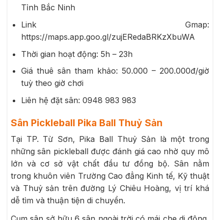
Tỉnh Bắc Ninh
Link Gmap:
https://maps.app.goo.gl/zujERedaBRKzXbuWA
Thời gian hoạt động: 5h – 23h
Giá thuê sân tham khảo: 50.000 – 200.000đ/giờ
tuỳ theo giờ chơi
Liên hệ đặt sân: 0948 983 983
Sân Pickleball Pika Ball Thuỷ Sản
Tại TP. Từ Sơn, Pika Ball Thuỷ Sản là một trong
những sân pickleball được đánh giá cao nhờ quy mô
lớn và cơ sở vật chất đầu tư đồng bộ. Sân nằm
trong khuôn viên Trường Cao đẳng Kinh tế, Kỹ thuật
và Thuỷ sản trên đường Lý Chiêu Hoàng, vị trí khá
dễ tìm và thuận tiện di chuyển.
Cụm sân sở hữu 6 sân ngoài trời có mái che di động,